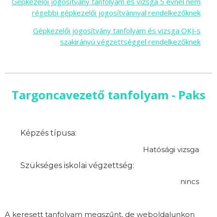
Gépkezelői jogosítvány tanfolyam és vizsga 5 évnél nem
régebbi gépkezelői jogosítvánnyal rendelkezőknek
Gépkezelői jogosítvány tanfolyam és vizsga OKJ-s
szakirányú végzettséggel rendelkezőknek
Targoncavezető tanfolyam - Paks
Képzés típusa:
Hatósági vizsga
Szükséges iskolai végzettség:
nincs
A keresett tanfolyam megszűnt, de weboldalunkon