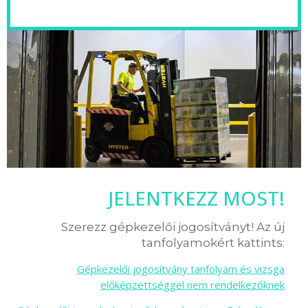
JELENTKEZZ MOST!
Szerezz gépkezelői jogosítványt! Az új
tanfolyamokért kattints:
Gépkezelői jogosítvány tanfolyam és vizsga
előképzettséggel nem rendelkezőknek