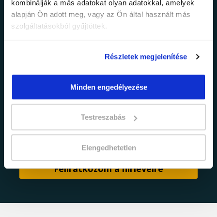
kombinálják a más adatokat olyan adatokkal, amelyek
alapján Ön adott meg, vagy az Ön által használt más
Értesülj elsőként legújabb tanfolyamainkról,
legfrissebb híreinkről és időszakos
szolgáltatásokból gyűjtöttek.
promócióinkról.
Részletek megjelenítése
Minden engedélyezése
Testreszabás
adatkezelési tájékoztatóban
Elfogadom az
foglaltakat.
Elengedhetetlen