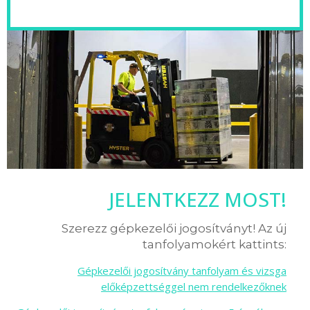
JELENTKEZZ MOST!
Szerezz gépkezelői jogosítványt! Az új
tanfolyamokért kattints:
Gépkezelői jogosítvány tanfolyam és vizsga
előképzettséggel nem rendelkezőknek