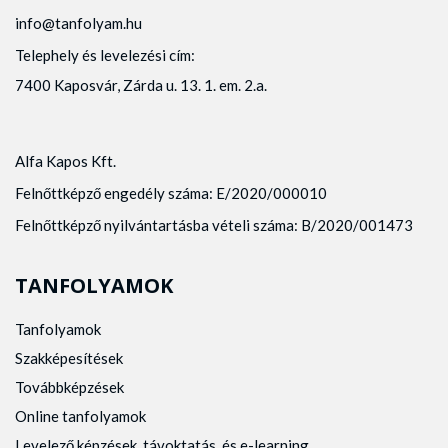
info@tanfolyam.hu
Telephely és levelezési cím:
7400 Kaposvár, Zárda u. 13. 1. em. 2.a.
Alfa Kapos Kft.
Felnőttképző engedély száma: E/2020/000010
Felnőttképző nyilvántartásba vételi száma: B/2020/001473
TANFOLYAMOK
Tanfolyamok
Szakképesítések
Továbbképzések
Online tanfolyamok
Levelező képzések, távoktatás, és e-learning