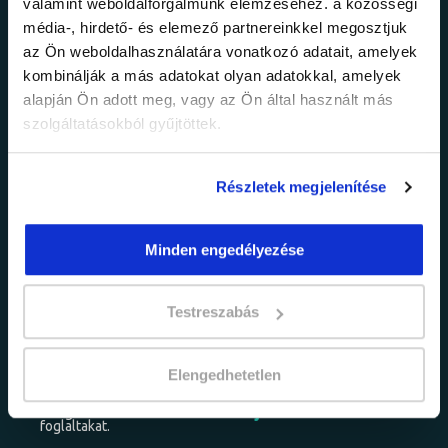
Ne maradj le a
valamint weboldalforgalmunk elemzéséhez. a közösségi
média-, hirdető- és elemező partnereinkkel megosztjuk
legfrissebb
az Ön weboldalhasználatára vonatkozó adatait, amelyek
kombinálják a más adatokat olyan adatokkal, amelyek
információkról!
alapján Ön adott meg, vagy az Ön által használt más
szolgáltatásokból gyűjtöttek.
Értesülj elsőként legújabb tanfolyamainkról,
Részletek megjelenítése
legfrissebb híreinkről és időszakos
promócióinkról.
Minden engedélyezése
Testreszabás
Elengedhetetlen
adatkezelési tájékoztatóban
Elfogadom az
foglaltakat.