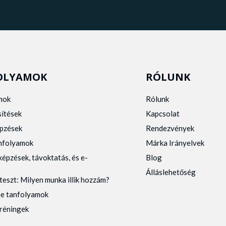
OLYAMOK
RÓLUNK
mok
Rólunk
sítések
Kapcsolat
pzések
Rendezvények
anfolyamok
Márka Irányelvek
képzések, távoktatás, és e-
Blog
Álláslehetőség
teszt: Milyen munka illik hozzám?
ne tanfolyamok
tréningek