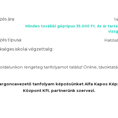
és ára:
1
Minden további géptípus 35.000 Ft. Az ár tart
vizsg
és típusa:
Hatósá
séges iskolai végzettség:
ldalunkon rengeteg tanfolyamot találsz! Online, távoktatá
argoncavezető tanfolyam képzésünket Alfa Kapos Kép
Központ Kft. partnerünk szervezi.