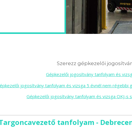
Szerezz gépkezelői jogosítván
Gépkezelői jogosítvány tanfolyam és viz
épkezelői jogosítvány tanfolyam és vizsga 5 évnél nem régebbi 
Gépkezelői jogosítvány tanfolyam és vizsga OKJ-s 
Targoncavezető tanfolyam - Debrece