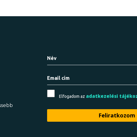
adatkezelési tájéko
Elfogadom az
issebb