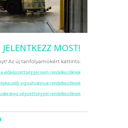
JELENTKEZZ MOST!
yt! Az új tanfolyamokért kattints:
sga előképzettséggel nem rendelkezőknek
gépkezelői jogosítvánnyal rendelkezőknek
szakirányú végzettséggel rendelkezőknek
n