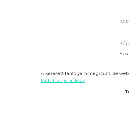
Képz
Képz
Szük
A keresett tanfolyam megszűnt, de webo
Kattints és jelentkezz!
T