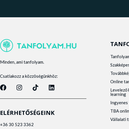
TANF
Tanfolya
Minden, ami tanfolyam.
Szakképe
Továbbké
Csatlakozz a közzöségünkhöz:
Online t
Levelező 
learning
Ingyenes 
TBA onli
ELÉRHETŐSÉGEINK
Vállalati 
+36 30 523 3362