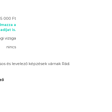
45 000 Ft
almazza a
adíjat is.
gi vizsga
nincs
sos és levelező képzések várnak Rád.
ző