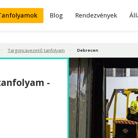
Tanfolyamok
Blog
Rendezvények
Ál
>
>
Targoncavezető tanfolyam
Debrecen
tanfolyam -