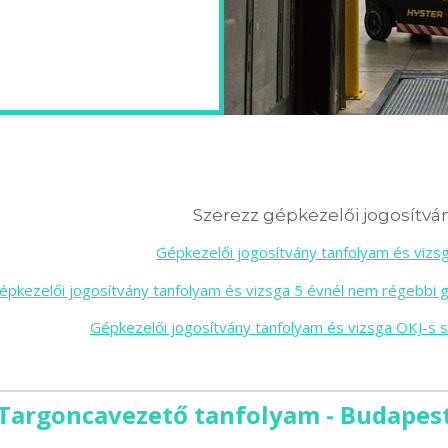
Szerezz gépkezelői jogosítván
Gépkezelői jogosítvány tanfolyam és viz
épkezelői jogosítvány tanfolyam és vizsga 5 évnél nem régebbi 
Gépkezelői jogosítvány tanfolyam és vizsga OKJ-s 
Targoncavezető tanfolyam - Budapes