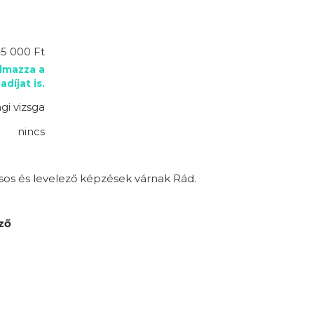
45 000 Ft
almazza a
adíjat is.
gi vizsga
nincs
sos és levelező képzések várnak Rád.
ző