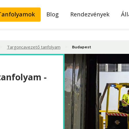
Tanfolyamok
Blog
Rendezvények
Ál
>
>
Targoncavezető tanfolyam
Budapest
tanfolyam -