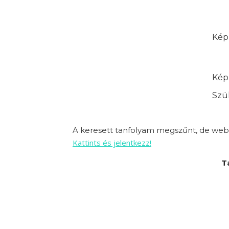
Képz
Képz
Szük
A keresett tanfolyam megszűnt, de webo
Kattints és jelentkezz!
T