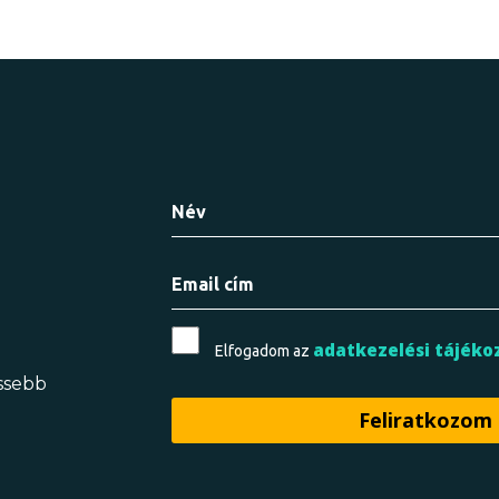
adatkezelési tájéko
Elfogadom az
issebb