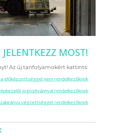
JELENTKEZZ MOST!
yt! Az új tanfolyamokért kattints:
sga előképzettséggel nem rendelkezőknek
gépkezelői jogosítvánnyal rendelkezőknek
szakirányú végzettséggel rendelkezőknek
t