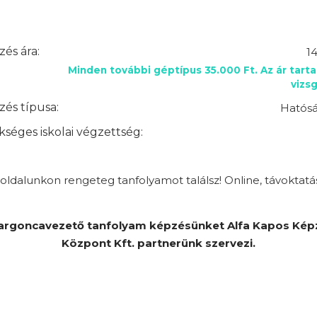
és ára:
1
Minden további géptípus 35.000 Ft. Az ár tart
vizsg
és típusa:
Hatósá
séges iskolai végzettség:
ldalunkon rengeteg tanfolyamot találsz! Online, távoktatá
argoncavezető tanfolyam képzésünket Alfa Kapos Kép
Központ Kft. partnerünk szervezi.