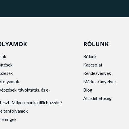
OLYAMOK
RÓLUNK
mok
Rólunk
sítések
Kapcsolat
pzések
Rendezvények
anfolyamok
Márka Irányelvek
képzések, távoktatás, és e-
Blog
Álláslehetőség
teszt: Milyen munka illik hozzám?
ne tanfolyamok
tréningek