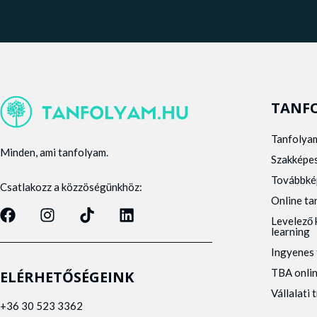
TANF
Tanfolya
Minden, ami tanfolyam.
Szakképe
Továbbké
Csatlakozz a közzöségünkhöz:
Online t
Levelező 
learning
Ingyenes 
TBA onli
ELÉRHETŐSÉGEINK
Vállalati 
+36 30 523 3362