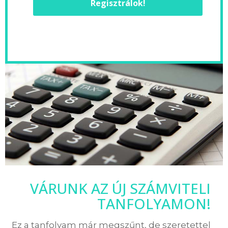
Regisztrálok!
VÁRUNK AZ ÚJ SZÁMVITELI
TANFOLYAMON!
Ez a tanfolyam már megszűnt, de szeretettel