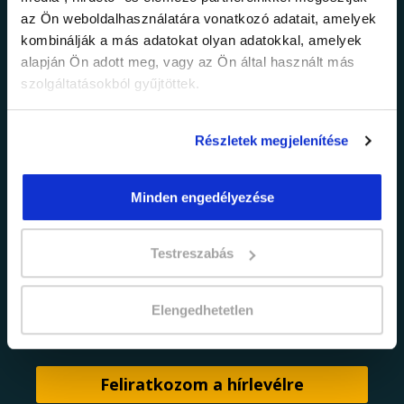
legfrissebb
az Ön weboldalhasználatára vonatkozó adatait, amelyek
információkról!
kombinálják a más adatokat olyan adatokkal, amelyek
alapján Ön adott meg, vagy az Ön által használt más
szolgáltatásokból gyűjtöttek.
Értesülj elsőként legújabb tanfolyamainkról,
legfrissebb híreinkről és időszakos
promócióinkról.
Részletek megjelenítése
Minden engedélyezése
Testreszabás
Elengedhetetlen
adatkezelési tájékoztatóban
Elfogadom az
foglaltakat.