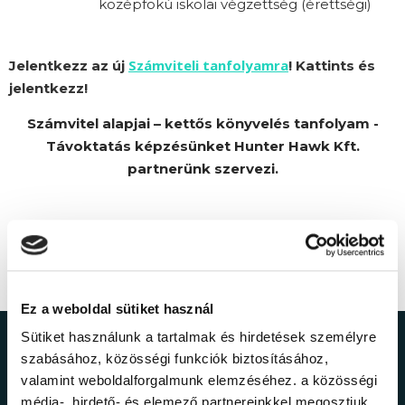
középfokú iskolai végzettség (érettségi)
Számviteli tanfolyamra
Jelentkezz az új
! Kattints és
jelentkezz!
Számvitel alapjai – kettős könyvelés tanfolyam -
Távoktatás képzésünket Hunter Hawk Kft.
partnerünk szervezi.
Ez a weboldal sütiket használ
Sütiket használunk a tartalmak és hirdetések személyre
Ne maradj le a
szabásához, közösségi funkciók biztosításához,
valamint weboldalforgalmunk elemzéséhez. a közösségi
média-, hirdető- és elemező partnereinkkel megosztjuk