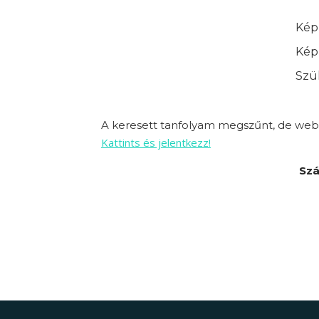
Képz
Képz
Szük
A keresett tanfolyam megszűnt, de webo
Kattints és jelentkezz!
Szá