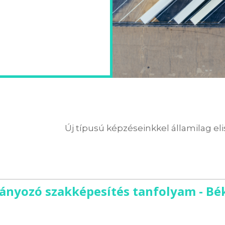
Új típusú képzéseinkkel államilag el
mányozó szakképesítés tanfolyam - Bé