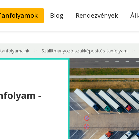
Tanfolyamok
Blog
Rendezvények
Ál
>
>
 tanfolyamaink
Szállítmányozó szakképesítés tanfolyam
nfolyam -