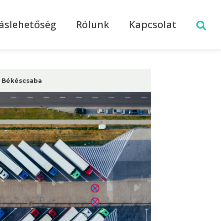
láslehetőség
Rólunk
Kapcsolat
Békéscsaba