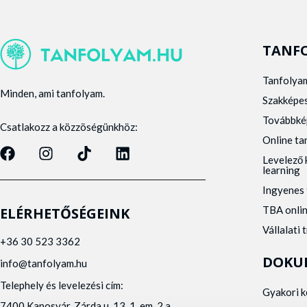
TANF
Tanfolya
Minden, ami tanfolyam.
Szakképe
Továbbké
Csatlakozz a közzöségünkhöz:
Online t
Levelező 
learning
Ingyenes 
TBA onli
ELÉRHETŐSÉGEINK
Vállalati 
+36 30 523 3362
DOKU
info@tanfolyam.hu
Telephely és levelezési cím:
Gyakori 
7400 Kaposvár, Zárda u. 13. 1. em. 2.a.