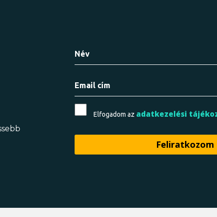
adatkezelési tájéko
Elfogadom az
issebb