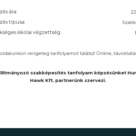
és ára:
22
és típusa:
Szakk
séges iskolai végzettség:
ldalunkon rengeteg tanfolyamot találsz! Online, távoktatá
llítmányozó szakképesítés tanfolyam képzésünket Hu
Hawk Kft. partnerünk szervezi.