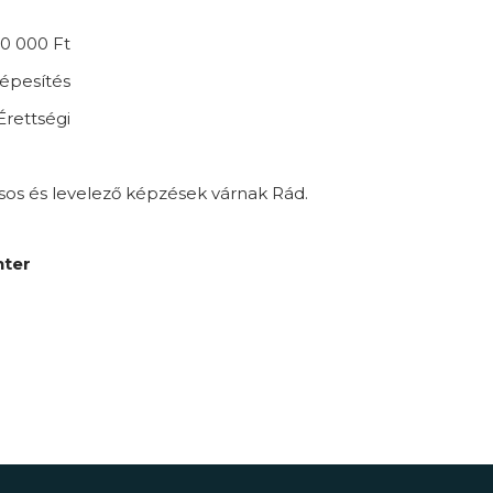
0 000 Ft
épesítés
Érettségi
sos és levelező képzések várnak Rád.
nter