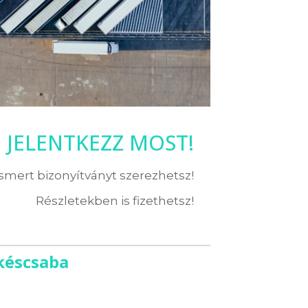
JELENTKEZZ MOST!
ismert bizonyítványt szerezhetsz!
Részletekben is fizethetsz!
késcsaba