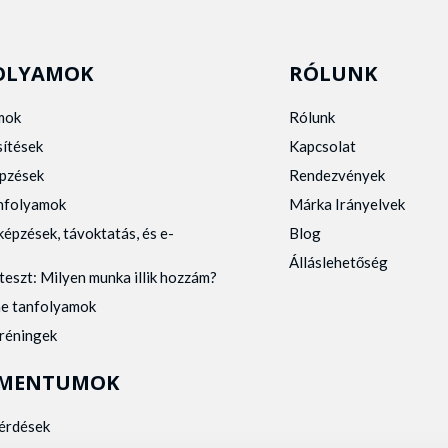
OLYAMOK
RÓLUNK
mok
Rólunk
sítések
Kapcsolat
pzések
Rendezvények
anfolyamok
Márka Irányelvek
képzések, távoktatás, és e-
Blog
Álláslehetőség
teszt: Milyen munka illik hozzám?
ne tanfolyamok
tréningek
MENTUMOK
kérdések