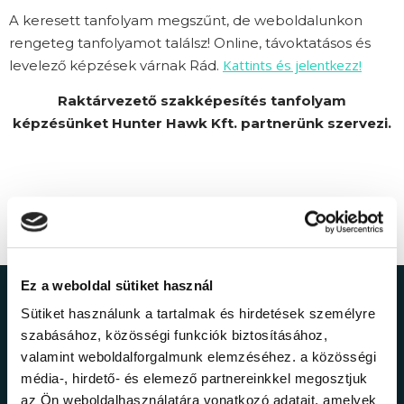
A keresett tanfolyam megszűnt, de weboldalunkon
rengeteg tanfolyamot találsz! Online, távoktatásos és
Kattints és jelentkezz!
levelező képzések várnak Rád.
Raktárvezető szakképesítés tanfolyam
képzésünket Hunter Hawk Kft. partnerünk szervezi.
Ez a weboldal sütiket használ
Ne maradj le a
Sütiket használunk a tartalmak és hirdetések személyre
szabásához, közösségi funkciók biztosításához,
legfrissebb
valamint weboldalforgalmunk elemzéséhez. a közösségi
média-, hirdető- és elemező partnereinkkel megosztjuk
az Ön weboldalhasználatára vonatkozó adatait, amelyek