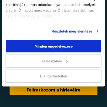
információkról!
kombinálják a más adatokat olyan adatokkal, amelyek
alapján Ön adott meg, vagy az Ön által használt más
Értesülj elsőként legújabb tanfolyamainkról,
szolgáltatásokból gyűjtöttek.
legfrissebb híreinkről és időszakos
promócióinkról.
Részletek megjelenítése
Minden engedélyezése
Testreszabás
adatkezelési tájékoztatóban
Elfogadom az
foglaltakat.
Elengedhetetlen