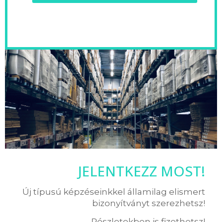
JELENTKEZZ MOST!
Új típusú képzéseinkkel államilag elismert
bizonyítványt szerezhetsz!
Részletekben is fizethetsz!