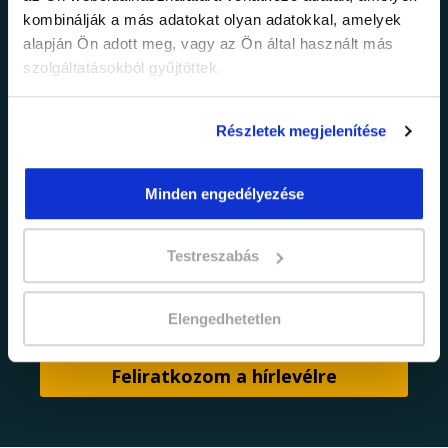
információkról!
kombinálják a más adatokat olyan adatokkal, amelyek
alapján Ön adott meg, vagy az Ön által használt más
Értesülj elsőként legújabb tanfolyamainkról,
szolgáltatásokból gyűjtöttek.
legfrissebb híreinkről és időszakos
promócióinkról.
Részletek megjelenítése
Minden engedélyezése
Testreszabás
adatkezelési tájékoztatóban
Elfogadom az
foglaltakat.
Elengedhetetlen