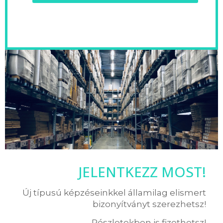
JELENTKEZZ MOST!
Új típusú képzéseinkkel államilag elismert
bizonyítványt szerezhetsz!
Részletekben is fizethetsz!