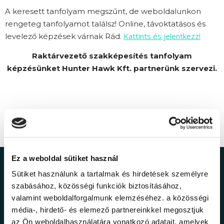
A keresett tanfolyam megszűnt, de weboldalunkon
rengeteg tanfolyamot találsz! Online, távoktatásos és
Kattints és jelentkezz!
levelező képzések várnak Rád.
Raktárvezető szakképesítés tanfolyam
képzésünket Hunter Hawk Kft. partnerünk szervezi.
Ez a weboldal sütiket használ
Ne maradj le a
Sütiket használunk a tartalmak és hirdetések személyre
szabásához, közösségi funkciók biztosításához,
legfrissebb
valamint weboldalforgalmunk elemzéséhez. a közösségi
média-, hirdető- és elemező partnereinkkel megosztjuk
az Ön weboldalhasználatára vonatkozó adatait, amelyek