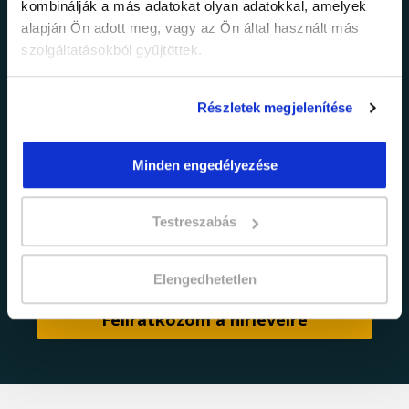
kombinálják a más adatokat olyan adatokkal, amelyek
alapján Ön adott meg, vagy az Ön által használt más
Értesülj elsőként legújabb tanfolyamainkról,
legfrissebb híreinkről és időszakos
szolgáltatásokból gyűjtöttek.
promócióinkról.
Részletek megjelenítése
Minden engedélyezése
Testreszabás
adatkezelési tájékoztatóban
Elfogadom az
foglaltakat.
Elengedhetetlen