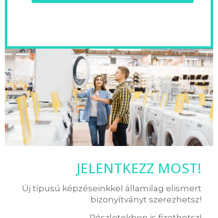
JELENTKEZZ MOST!
Új típusú képzéseinkkel államilag elismert
bizonyítványt szerezhetsz!
Részletekben is fizethetsz!