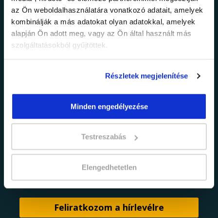
legfrissebb
az Ön weboldalhasználatára vonatkozó adatait, amelyek
információkról!
kombinálják a más adatokat olyan adatokkal, amelyek
alapján Ön adott meg, vagy az Ön által használt más
szolgáltatásokból gyűjtöttek.
Értesülj elsőként legújabb tanfolyamainkról,
legfrissebb híreinkről és időszakos
promócióinkról.
Részletek megjelenítése
Minden engedélyezése
Testreszabás
Elengedhetetlen
adatkezelési tájékoztatóban
Elfogadom az
foglaltakat.