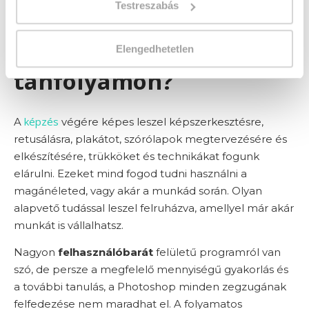
Testreszabás
Miről fogsz tanulni az
online Photoshop
Elengedhetetlen
tanfolyamon?
képzés
A
végére képes leszel képszerkesztésre,
retusálásra, plakátot, szórólapok megtervezésére és
elkészítésére, trükköket és technikákat fogunk
elárulni. Ezeket mind fogod tudni használni a
magánéleted, vagy akár a munkád során. Olyan
alapvető tudással leszel felruházva, amellyel már akár
munkát is vállalhatsz.
Nagyon
felhasználóbarát
felületű programról van
szó, de persze a megfelelő mennyiségű gyakorlás és
a további tanulás, a Photoshop minden zegzugának
felfedezése nem maradhat el. A folyamatos