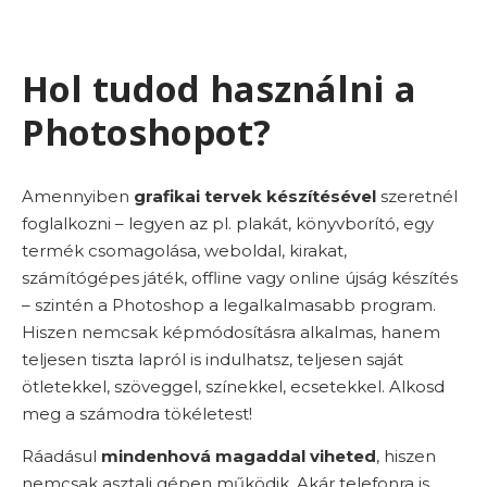
Hol tudod használni a
Photoshopot?
Amennyiben
grafikai tervek készítésével
szeretnél
foglalkozni – legyen az pl. plakát, könyvborító, egy
termék csomagolása, weboldal, kirakat,
számítógépes játék, offline vagy online újság készítés
– szintén a Photoshop a legalkalmasabb program.
Hiszen nemcsak képmódosításra alkalmas, hanem
teljesen tiszta lapról is indulhatsz, teljesen saját
ötletekkel, szöveggel, színekkel, ecsetekkel. Alkosd
meg a számodra tökéletest!
Ráadásul
mindenhová magaddal viheted
, hiszen
nemcsak asztali gépen működik. Akár telefonra is