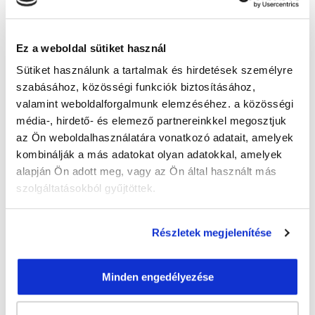
kell tantermi képzésre járnod
.
Időt és pénzt is spórolhatsz vele, hiszen akkor tanulsz,
amikor időd engedi, nem kell közlekedned, nem kell
Ez a weboldal sütiket használ
szabadságra menned, ha úgy vannak órák.
Sütiket használunk a tartalmak és hirdetések személyre
szabásához, közösségi funkciók biztosításához,
Ráadásul a saját tempódban tudsz haladni az
valamint weboldalforgalmunk elemzéséhez. a közösségi
anyaggal, senki nem fog sürgetni, csak rajtad múlik
média-, hirdető- és elemező partnereinkkel megosztjuk
minden.
az Ön weboldalhasználatára vonatkozó adatait, amelyek
Azért is jó, hogy nem kell közlekedned az oktatás
kombinálják a más adatokat olyan adatokkal, amelyek
alapján Ön adott meg, vagy az Ön által használt más
helyszínére, mert legyél most a világon bárhol, akkor
szolgáltatásokból gyűjtöttek.
képzést
is elkezdheted a
!
Wondows-t vagy Mac-et használsz? Photoshop
Részletek megjelenítése
szempontból teljesen mindegy, mindegyiken fut
gyönyörűen.
Minden engedélyezése