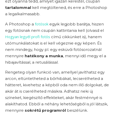
ezt olyanná tedd, amilyet igazán kerestél, csupán
tartalommal
kell megtöltened, és erre a Photoshop
a legalkalmasabb.
fotósok
A Photoshop a
egyik legjobb barátja, hiszen
egy fotósnak nem csupán kattintania kell (olvasd el
Hogyan legyél profi fotós
című cikkünket is), hanem
utómunkálatokat is el kell végeznie egy képen. És
nem mindegy, hogy pl. egy esküvői fotósorozatnál
mennyire
hatékony a munka
, mennyi idő megy el a
hibajavítással, a retusálással.
Rengeteg olyan funkció van, amellyel javíthatsz egy
arcon, eltüntetheted a bőrhibákat, lecserélheted a
hátteret, kivehetsz a képből oda nem illő dolgokat, de
akár át is cserélheted másikra. Adhatsz neki új
színeket, kiegészítő effekteket, akár festménnyé is
alakíthatod. Ebből a néhány lehetőségből is jól látszik,
mennyire
sokrétű programról
beszélünk.