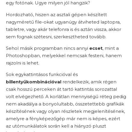
egy fotónak. Ugye milyen jól hangzik?
Hordozható, hiszen az asztali gépen készített
nagyméretű file-okat ugyanúgy átviheted laptopra,
tabletre, vagy akár telefonra is és aztán vissza, akkor
sem fognak szétesni, szerkesztheted tovább.
Sehol másik programban nincs annyi
ecset
, mint a
Photoshopban, melyekkel nemcsak festeni, hanem
rajzolni is lehet.
Sok egykattintásos funkcióval és
billentyűkombinációval
rendelkezik, amik régen
csak hosszú perceken át tartó kattintás sorozattal
volt elvégezhető. A korlátlan mennyiségű réteg pedig
nem akadálya a bonyolultabb, összetettebb grafikák
készítésének vagy olyan részletek megjelenítésének,
amelyre a fényképezőgép már nem is képes, ezért
az utómunkálatok során kell a hiányzó pluszt