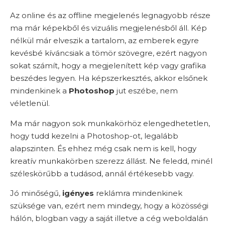
Az online és az offline megjelenés legnagyobb része
ma már képekből és vizuális megjelenésből áll. Kép
nélkül már elveszik a tartalom, az emberek egyre
kevésbé kíváncsiak a tömör szövegre, ezért nagyon
sokat számít, hogy a megjelenített kép vagy grafika
beszédes legyen. Ha képszerkesztés, akkor elsőnek
mindenkinek a
Photoshop
jut eszébe, nem
véletlenül.
Ma már nagyon sok munkakörhöz elengedhetetlen,
hogy tudd kezelni a Photoshop-ot, legalább
alapszinten. És ehhez még csak nem is kell, hogy
kreatív munkakörben szerezz állást. Ne feledd, minél
széleskörűbb a tudásod, annál értékesebb vagy.
Jó minőségű,
igényes
reklámra mindenkinek
szüksége van, ezért nem mindegy, hogy a közösségi
hálón, blogban vagy a saját illetve a cég weboldalán