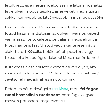
letölthető, és a megrendelőd szeme láttára hozhatsz
létre olyan módosításokat, amelyeket megmutatni
sokkal könnyebb és látványosabb, mint megbeszélni.
Ez a munka része. De a magánéletedben is szívesen
fogod használni. Biztosan sok olyan nyaralós képed
van, ami szinte tökéletes, de valami mégis elrontja.
Most már te is kijavíthatod vagy akár teljesen át is
alakíthatod.
Készíts
belőle pólót, posztert, vagy
töltsd fel a közösségi oldaladra! Most már érdemes!
Kutakodsz a családi fotók között és van olyan, ami
már szinte alig kivehető? Szkenneld be, és
retusálj
!
Javítsd fel magadnak és az utókornak.
tanulásba
Érdemes hát belevágni a
, mert
fel fogod
tudni használni a tudásodat
, nem fog az agyad
mélyén porosodni, majd elveszni.