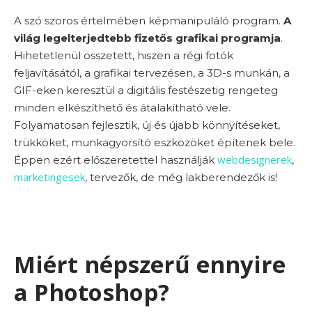
A szó szoros értelmében képmanipuláló program.
A
világ legelterjedtebb fizetős grafikai programja
.
Hihetetlenül összetett, hiszen a régi fotók
feljavításától, a grafikai tervezésen, a 3D-s munkán, a
GIF-eken keresztül a digitális festészetig rengeteg
minden elkészíthető és átalakítható vele.
Folyamatosan fejlesztik, új és újabb könnyítéseket,
trükköket, munkagyorsító eszközöket építenek bele.
webdesignerek
Éppen ezért előszeretettel használják
,
marketingesek
, tervezők, de még lakberendezők is!
Miért népszerű ennyire
a Photoshop?