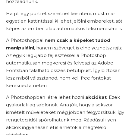
hozzáadnunk.
Ha pl. egy portrét szeretnél készíteni, most már
egyetlen kattintással ki lehet jelölni embereket, sőt
képes az emberi alak automatikus felismerésére is.
A Photoshoppal
nem csak a képeket tudod
manipulálni
, hanem szöveget is elhelyezhetsz rajta.
Az egyik legújabb fejlesztéssel a Photoshop
automatikusan megkeresi és felveszi az Adobe
Fontsban található összes betűtípust. Így biztosan
lesz miből választanod, nem kell free fontokat
keresned a neten.
A Photoshopban létre lehet hozni
akciókat
. Ezek
gyakorlatilag sablonok. Arra jók, hogy a sokszor
ismételt műveleteket még jobban felgyorsítsuk, így
rengeteg időt spórolhatunk meg. Ráadásul ilyen
akciók ingyenesen el is érhetők a megfelelő
oldalakon.