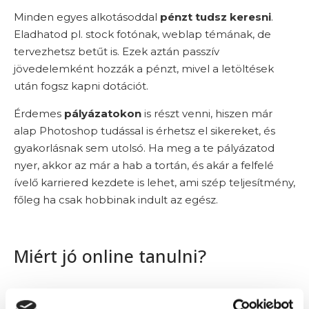
Minden egyes alkotásoddal
pénzt tudsz keresni
.
Eladhatod pl. stock fotónak, weblap témának, de
tervezhetsz betűt is. Ezek aztán passzív
jövedelemként hozzák a pénzt, mivel a letöltések
után fogsz kapni dotációt.
Érdemes
pályázatokon
is részt venni, hiszen már
alap Photoshop tudással is érhetsz el sikereket, és
gyakorlásnak sem utolsó. Ha meg a te pályázatod
nyer, akkor az már a hab a tortán, és akár a felfelé
ívelő karriered kezdete is lehet, ami szép teljesítmény,
főleg ha csak hobbinak indult az egész.
Miért jó online tanulni?
Az online Photoshop tanfolyam elvégzéséhez
nem