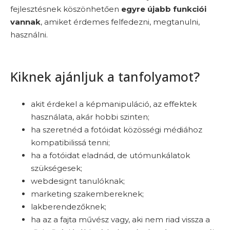
fejlesztésnek köszönhetően
egyre újabb funkciói
vannak
, amiket érdemes felfedezni, megtanulni,
használni.
Kiknek ajánljuk a tanfolyamot?
akit érdekel a képmanipuláció, az effektek
használata, akár hobbi szinten;
ha szeretnéd a fotóidat közösségi médiához
kompatibilissá tenni;
ha a fotóidat eladnád, de utómunkálatok
szükségesek;
webdesignt tanulóknak;
marketing szakembereknek;
lakberendezőknek;
ha az a fajta művész vagy, aki nem riad vissza a