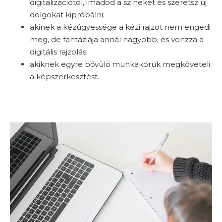
digitalizációtól, imádod a színeket és szeretsz új
dolgokat kipróbálni;
akinek a kézügyessége a kézi rajzot nem engedi
meg, de fantáziája annál nagyobb, és vonzza a
digitális rajzolás;
akiknek egyre bővülő munkakörük megköveteli
a képszerkesztést.