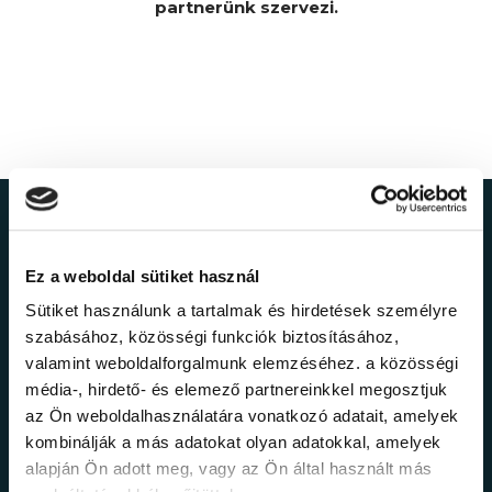
partnerünk szervezi.
Ne maradj le a
Ez a weboldal sütiket használ
legfrissebb
Sütiket használunk a tartalmak és hirdetések személyre
információkról!
szabásához, közösségi funkciók biztosításához,
valamint weboldalforgalmunk elemzéséhez. a közösségi
média-, hirdető- és elemező partnereinkkel megosztjuk
Értesülj elsőként legújabb tanfolyamainkról,
az Ön weboldalhasználatára vonatkozó adatait, amelyek
legfrissebb híreinkről és időszakos
kombinálják a más adatokat olyan adatokkal, amelyek
promócióinkról.
alapján Ön adott meg, vagy az Ön által használt más