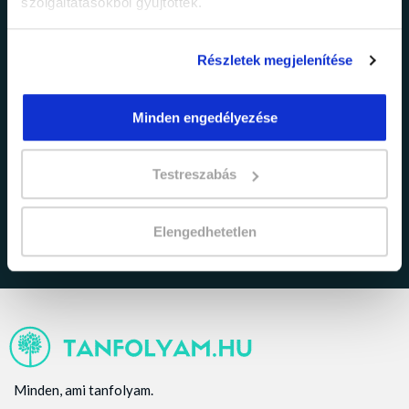
szolgáltatásokból gyűjtöttek.
Részletek megjelenítése
Minden engedélyezése
adatkezelési tájékoztatóban
Elfogadom az
foglaltakat.
Testreszabás
Elengedhetetlen
Minden, ami tanfolyam.