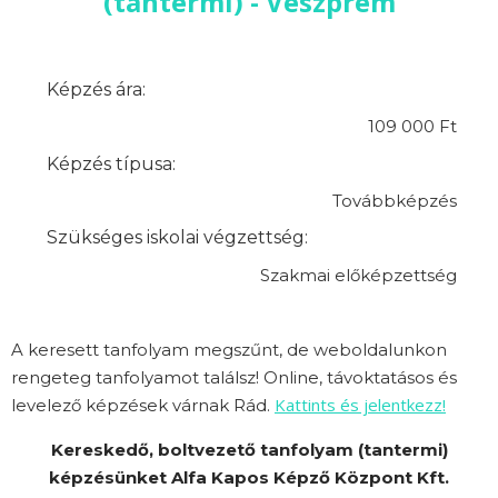
(tantermi) - Veszprém
Képzés ára:
109 000 Ft
Képzés típusa:
Továbbképzés
Szükséges iskolai végzettség:
Szakmai előképzettség
A keresett tanfolyam megszűnt, de weboldalunkon
rengeteg tanfolyamot találsz! Online, távoktatásos és
Kattints és jelentkezz!
levelező képzések várnak Rád.
Kereskedő, boltvezető tanfolyam (tantermi)
képzésünket Alfa Kapos Képző Központ Kft.