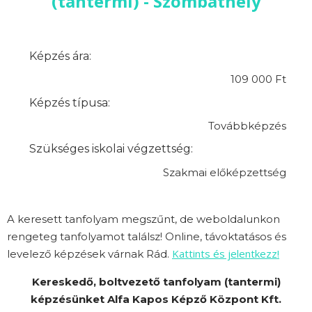
(tantermi) - Szombathely
Képzés ára:
109 000 Ft
Képzés típusa:
Továbbképzés
Szükséges iskolai végzettség:
Szakmai előképzettség
A keresett tanfolyam megszűnt, de weboldalunkon
rengeteg tanfolyamot találsz! Online, távoktatásos és
Kattints és jelentkezz!
levelező képzések várnak Rád.
Kereskedő, boltvezető tanfolyam (tantermi)
képzésünket Alfa Kapos Képző Központ Kft.