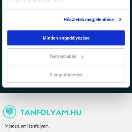
szolgáltatásokból gyűjtöttek.
Részletek megjelenítése
Minden engedélyezése
adatkezelési tájékoztatóban
Elfogadom az
foglaltakat.
Testreszabás
Elengedhetetlen
Minden, ami tanfolyam.