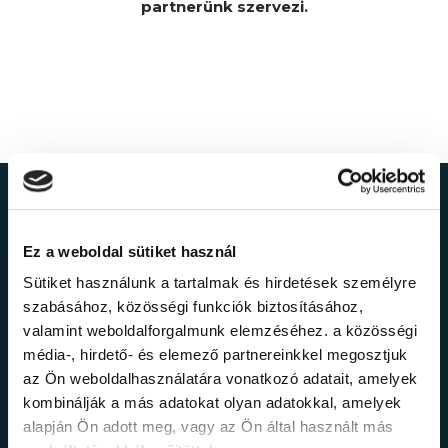
partnerünk szervezi.
Ne maradj le a
Ez a weboldal sütiket használ
legfrissebb
Sütiket használunk a tartalmak és hirdetések személyre
információkról!
szabásához, közösségi funkciók biztosításához,
valamint weboldalforgalmunk elemzéséhez. a közösségi
média-, hirdető- és elemező partnereinkkel megosztjuk
Értesülj elsőként legújabb tanfolyamainkról,
az Ön weboldalhasználatára vonatkozó adatait, amelyek
legfrissebb híreinkről és időszakos
kombinálják a más adatokat olyan adatokkal, amelyek
promócióinkról.
alapján Ön adott meg, vagy az Ön által használt más