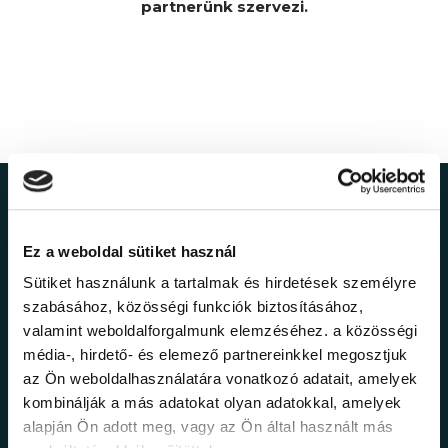
partnerünk szervezi.
Ne maradj le a
Ez a weboldal sütiket használ
legfrissebb
Sütiket használunk a tartalmak és hirdetések személyre
információkról!
szabásához, közösségi funkciók biztosításához,
valamint weboldalforgalmunk elemzéséhez. a közösségi
média-, hirdető- és elemező partnereinkkel megosztjuk
Értesülj elsőként legújabb tanfolyamainkról,
az Ön weboldalhasználatára vonatkozó adatait, amelyek
legfrissebb híreinkről és időszakos
kombinálják a más adatokat olyan adatokkal, amelyek
promócióinkról.
alapján Ön adott meg, vagy az Ön által használt más