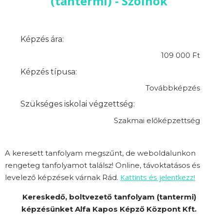
(tantermi) - Szolnok
Képzés ára:
109 000 Ft
Képzés típusa:
Továbbképzés
Szükséges iskolai végzettség:
Szakmai előképzettség
A keresett tanfolyam megszűnt, de weboldalunkon
rengeteg tanfolyamot találsz! Online, távoktatásos és
Kattints és jelentkezz!
levelező képzések várnak Rád.
Kereskedő, boltvezető tanfolyam (tantermi)
képzésünket Alfa Kapos Képző Központ Kft.