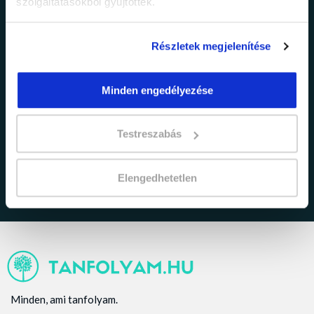
szolgáltatásokból gyűjtöttek.
Részletek megjelenítése
Minden engedélyezése
adatkezelési tájékoztatóban
Elfogadom az
foglaltakat.
Testreszabás
Elengedhetetlen
Minden, ami tanfolyam.