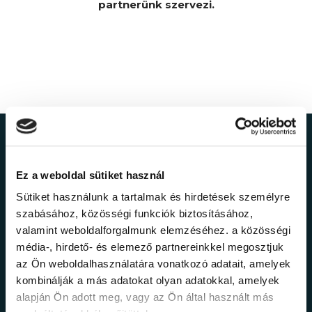
partnerünk szervezi.
Ne maradj le a
Ez a weboldal sütiket használ
legfrissebb
Sütiket használunk a tartalmak és hirdetések személyre
információkról!
szabásához, közösségi funkciók biztosításához,
valamint weboldalforgalmunk elemzéséhez. a közösségi
média-, hirdető- és elemező partnereinkkel megosztjuk
Értesülj elsőként legújabb tanfolyamainkról,
az Ön weboldalhasználatára vonatkozó adatait, amelyek
legfrissebb híreinkről és időszakos
kombinálják a más adatokat olyan adatokkal, amelyek
promócióinkról.
alapján Ön adott meg, vagy az Ön által használt más