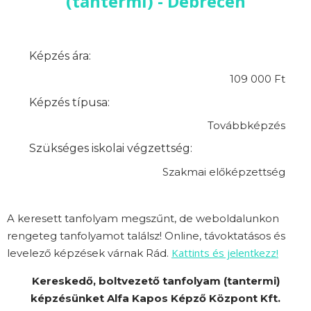
(tantermi) - Debrecen
Képzés ára:
109 000 Ft
Képzés típusa:
Továbbképzés
Szükséges iskolai végzettség:
Szakmai előképzettség
A keresett tanfolyam megszűnt, de weboldalunkon
rengeteg tanfolyamot találsz! Online, távoktatásos és
Kattints és jelentkezz!
levelező képzések várnak Rád.
Kereskedő, boltvezető tanfolyam (tantermi)
képzésünket Alfa Kapos Képző Központ Kft.