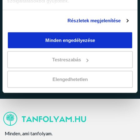
szolgáltatásokból gyűjtöttek.
Részletek megjelenítése
Minden engedélyezése
adatkezelési tájékoztatóban
Elfogadom az
foglaltakat.
Testreszabás
Elengedhetetlen
Minden, ami tanfolyam.