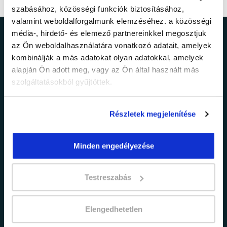
szabásához, közösségi funkciók biztosításához,
valamint weboldalforgalmunk elemzéséhez. a közösségi
média-, hirdető- és elemező partnereinkkel megosztjuk
Ne maradj le a
az Ön weboldalhasználatára vonatkozó adatait, amelyek
kombinálják a más adatokat olyan adatokkal, amelyek
legfrissebb
alapján Ön adott meg, vagy az Ön által használt más
szolgáltatásokból gyűjtöttek.
információkról!
Részletek megjelenítése
Értesülj elsőként legújabb tanfolyamainkról,
legfrissebb híreinkről és időszakos
promócióinkról.
Minden engedélyezése
Testreszabás
Elengedhetetlen