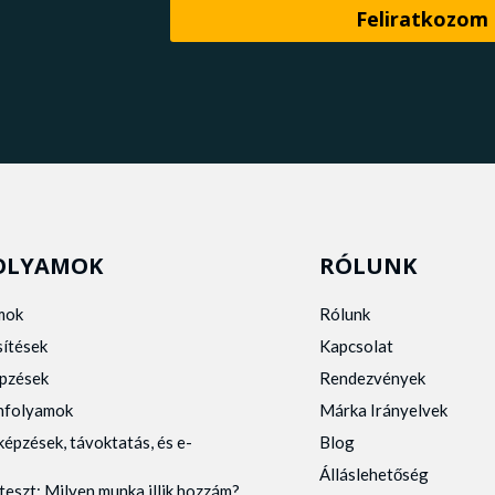
OLYAMOK
RÓLUNK
mok
Rólunk
sítések
Kapcsolat
pzések
Rendezvények
anfolyamok
Márka Irányelvek
képzések, távoktatás, és e-
Blog
Álláslehetőség
teszt: Milyen munka illik hozzám?