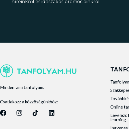
híreinkről és időszakos promócióinkról.
TANF
Tanfolya
Minden, ami tanfolyam.
Szakképe
Továbbké
Csatlakozz a közzöségünkhöz:
Online t
Levelező 
learning
Ingyenes 