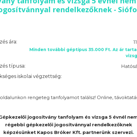
vány tanfolyam és vizsga 5 évnél nem
ogosítvánnyal rendelkezőknek - Sióf
és ára:
1
Minden további géptípus 35.000 Ft. Az ár tart
vizsg
és típusa:
Hatósá
séges iskolai végzettség:
ldalunkon rengeteg tanfolyamot találsz! Online, távoktatá
Gépkezelői jogosítvány tanfolyam és vizsga 5 évnél ne
régebbi gépkezelői jogosítvánnyal rendelkezőknek
képzésünket Kapos Bróker Kft. partnerünk szervezi.