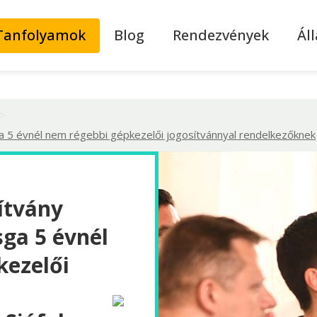
Tanfolyamok
Blog
Rendezvények
Ál
>
a 5 évnél nem régebbi gépkezelői jogosítvánnyal rendelkezőknek
ítvány
sga 5 évnél
kezelői