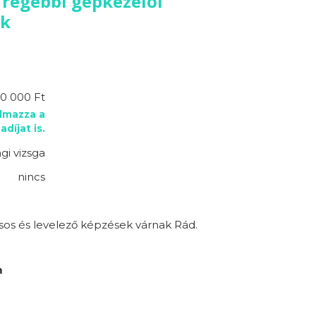
 régebbi gépkezelői
ok
10 000 Ft
almazza a
adíjat is.
gi vizsga
nincs
sos és levelező képzések várnak Rád.
m