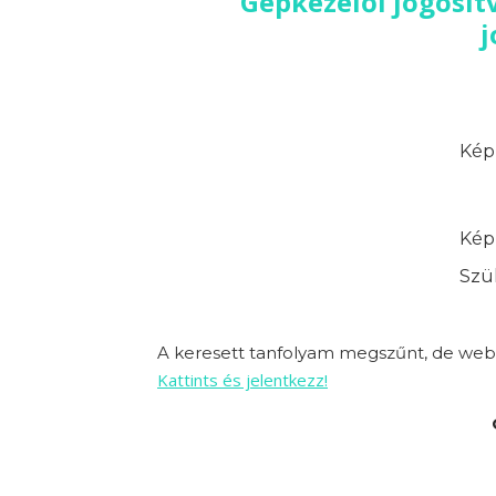
Gépkezelői jogosít
j
Képz
Képz
Szük
A keresett tanfolyam megszűnt, de webo
Kattints és jelentkezz!