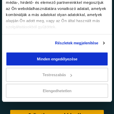
média-, hirdető- és elemező partnereinkkel megosztjuk
legfrissebb
az Ön weboldalhasználatára vonatkozó adatait, amelyek
kombinálják a más adatokat olyan adatokkal, amelyek
információkról!
alapján Ön adott meg, vagy az Ön által használt más
szolgáltatásokból gyűjtöttek.
Értesülj elsőként legújabb tanfolyamainkról,
legfrissebb híreinkről és időszakos
Részletek megjelenítése
promócióinkról.
Minden engedélyezése
Testreszabás
Elengedhetetlen
adatkezelési tájékoztatóban
Elfogadom az
foglaltakat.