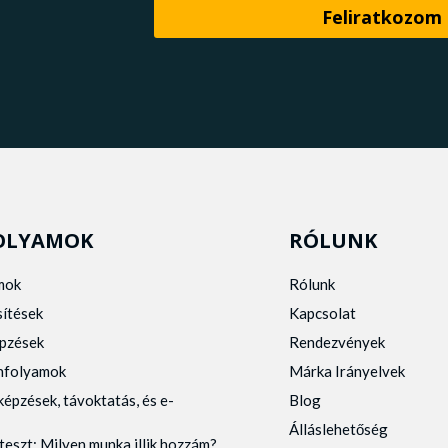
OLYAMOK
RÓLUNK
mok
Rólunk
sítések
Kapcsolat
pzések
Rendezvények
anfolyamok
Márka Irányelvek
képzések, távoktatás, és e-
Blog
Álláslehetőség
teszt: Milyen munka illik hozzám?