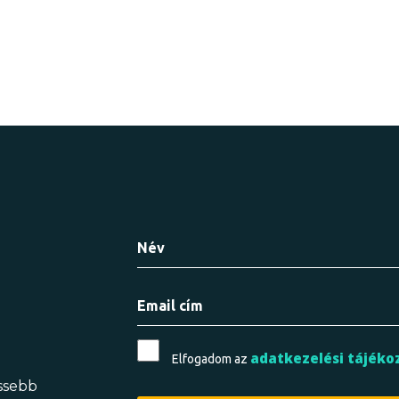
adatkezelési tájéko
Elfogadom az
issebb