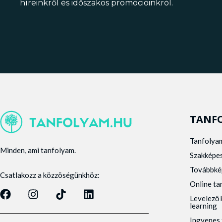
híreinkről és időszakos promócióinkról.
TANF
Tanfolya
Minden, ami tanfolyam.
Szakképe
Továbbké
Csatlakozz a közzöségünkhöz:
Online t
Levelező 
learning
Ingyenes 