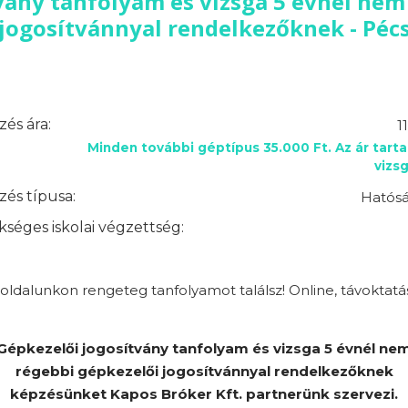
vány tanfolyam és vizsga 5 évnél nem
jogosítvánnyal rendelkezőknek - Péc
és ára:
1
Minden további géptípus 35.000 Ft. Az ár tart
vizsg
és típusa:
Hatósá
séges iskolai végzettség:
ldalunkon rengeteg tanfolyamot találsz! Online, távoktatá
Gépkezelői jogosítvány tanfolyam és vizsga 5 évnél ne
régebbi gépkezelői jogosítvánnyal rendelkezőknek
képzésünket Kapos Bróker Kft. partnerünk szervezi.