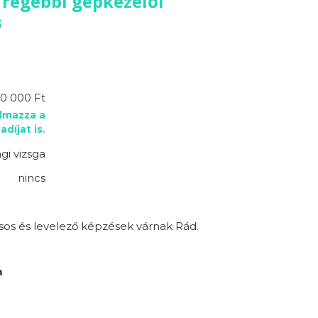
 régebbi gépkezelői
s
10 000 Ft
almazza a
adíjat is.
gi vizsga
nincs
sos és levelező képzések várnak Rád.
m