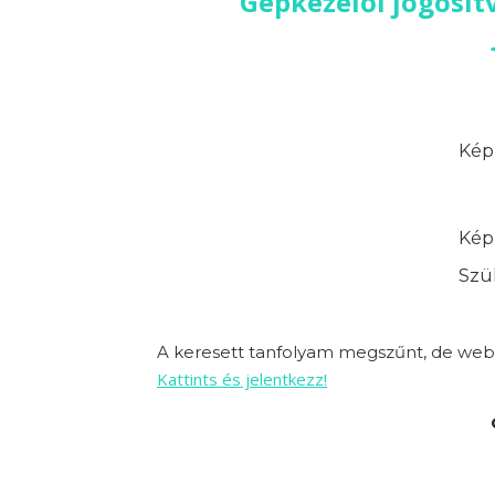
Gépkezelői jogosít
Képz
Képz
Szük
A keresett tanfolyam megszűnt, de webo
Kattints és jelentkezz!