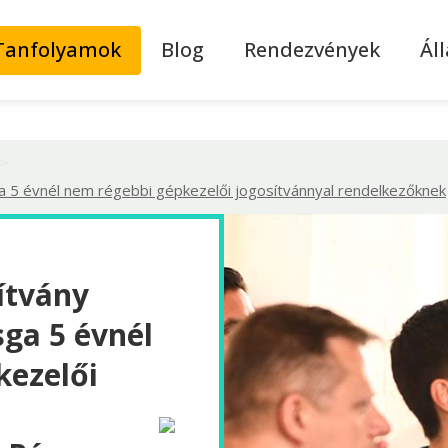
Tanfolyamok
Blog
Rendezvények
Ál
>
a 5 évnél nem régebbi gépkezelői jogosítvánnyal rendelkezőknek
ítvány
sga 5 évnél
kezelői