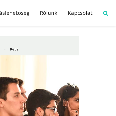
láslehetőség
Rólunk
Kapcsolat
>
Pécs