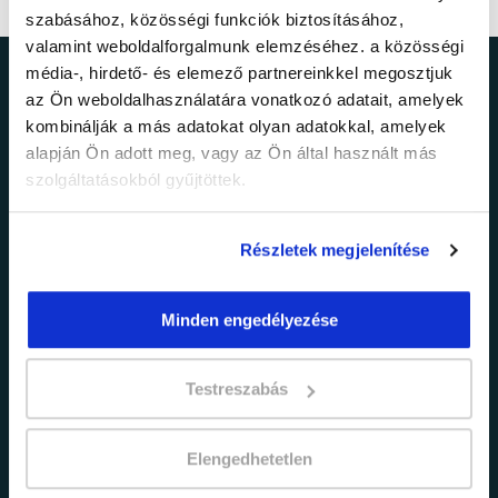
szabásához, közösségi funkciók biztosításához,
valamint weboldalforgalmunk elemzéséhez. a közösségi
média-, hirdető- és elemező partnereinkkel megosztjuk
Ne maradj le a
az Ön weboldalhasználatára vonatkozó adatait, amelyek
kombinálják a más adatokat olyan adatokkal, amelyek
legfrissebb
alapján Ön adott meg, vagy az Ön által használt más
szolgáltatásokból gyűjtöttek.
információkról!
Részletek megjelenítése
Értesülj elsőként legújabb tanfolyamainkról,
legfrissebb híreinkről és időszakos
promócióinkról.
Minden engedélyezése
Testreszabás
Elengedhetetlen