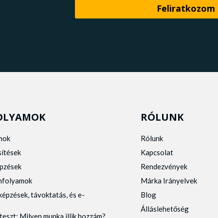
OLYAMOK
RÓLUNK
mok
Rólunk
sítések
Kapcsolat
pzések
Rendezvények
anfolyamok
Márka Irányelvek
képzések, távoktatás, és e-
Blog
Álláslehetőség
teszt: Milyen munka illik hozzám?