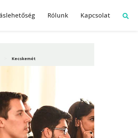
láslehetőség
Rólunk
Kapcsolat
>
Kecskemét