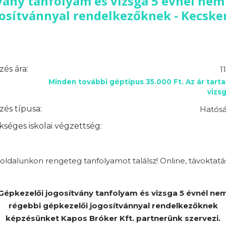
vány tanfolyam és vizsga 5 évnél nem
osítvánnyal rendelkezőknek - Kecsk
és ára:
1
Minden további géptípus 35.000 Ft. Az ár tart
vizsg
és típusa:
Hatósá
séges iskolai végzettség:
ldalunkon rengeteg tanfolyamot találsz! Online, távoktatá
Gépkezelői jogosítvány tanfolyam és vizsga 5 évnél ne
régebbi gépkezelői jogosítvánnyal rendelkezőknek
képzésünket Kapos Bróker Kft. partnerünk szervezi.