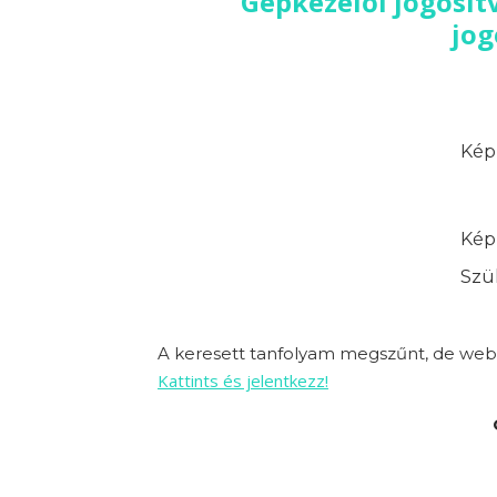
Gépkezelői jogosít
jog
Képz
Képz
Szük
A keresett tanfolyam megszűnt, de webo
Kattints és jelentkezz!