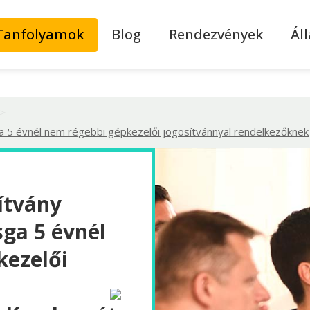
Tanfolyamok
Blog
Rendezvények
Ál
>
a 5 évnél nem régebbi gépkezelői jogosítvánnyal rendelkezőknek
ítvány
sga 5 évnél
kezelői