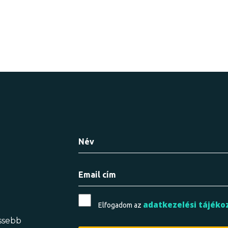
adatkezelési tájéko
Elfogadom az
issebb