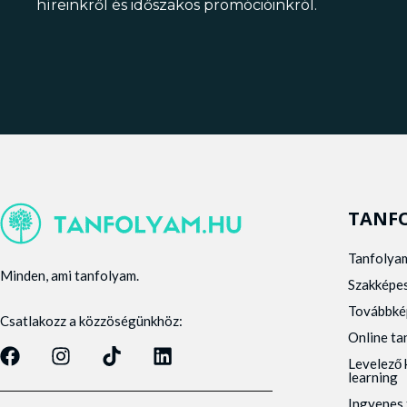
híreinkről és időszakos promócióinkról.
TANF
Tanfolya
Minden, ami tanfolyam.
Szakképe
Továbbké
Csatlakozz a közzöségünkhöz:
Online t
Levelező 
learning
Ingyenes 