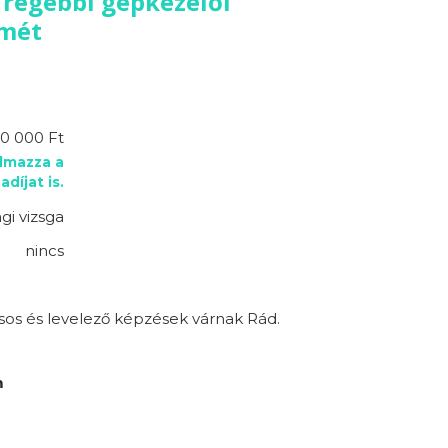
 régebbi gépkezelői
emét
10 000 Ft
almazza a
adíjat is.
gi vizsga
nincs
sos és levelező képzések várnak Rád.
m