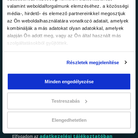
valamint weboldalforgalmunk elemzéséhez. a közösségi
Ne maradj le a
média-, hirdető- és elemező partnereinkkel megosztjuk
az Ön weboldalhasználatára vonatkozó adatait, amelyek
legfrissebb
kombinálják a más adatokat olyan adatokkal, amelyek
alapján Ön adott meg, vagy az Ön által használt más
információkról!
szolgáltatásokból gyűjtöttek.
Értesülj elsőként legújabb tanfolyamainkról,
Részletek megjelenítése
legfrissebb híreinkről és időszakos
promócióinkról.
Minden engedélyezése
Testreszabás
Elengedhetetlen
adatkezelési tájékoztatóban
Elfogadom az