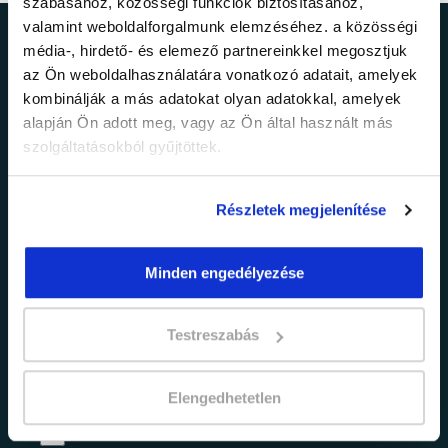
szabásához, közösségi funkciók biztosításához,
valamint weboldalforgalmunk elemzéséhez. a közösségi
Ne maradj le a
média-, hirdető- és elemező partnereinkkel megosztjuk
az Ön weboldalhasználatára vonatkozó adatait, amelyek
legfrissebb
kombinálják a más adatokat olyan adatokkal, amelyek
alapján Ön adott meg, vagy az Ön által használt más
információkról!
szolgáltatásokból gyűjtöttek.
Részletek megjelenítése
Értesülj elsőként legújabb tanfolyamainkról,
legfrissebb híreinkről és időszakos
promócióinkról.
Minden engedélyezése
Testreszabás
Elengedhetetlen