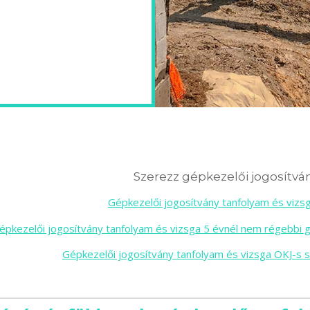
Szerezz gépkezelői jogosítván
Gépkezelői jogosítvány tanfolyam és viz
épkezelői jogosítvány tanfolyam és vizsga 5 évnél nem régebbi 
Gépkezelői jogosítvány tanfolyam és vizsga OKJ-s 