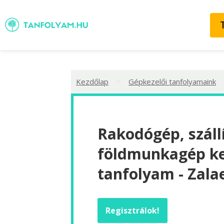
>
Kezdőlap
Gépkezelői tanfolyamaink
Rakodógép, száll
földmunkagép ke
tanfolyam - Zala
Regisztrálok!