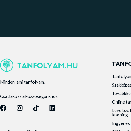
TANF
Tanfolya
Minden, ami tanfolyam.
Szakképe
Továbbké
Csatlakozz a közzöségünkhöz:
Online t
Levelező 
learning
Ingyenes 