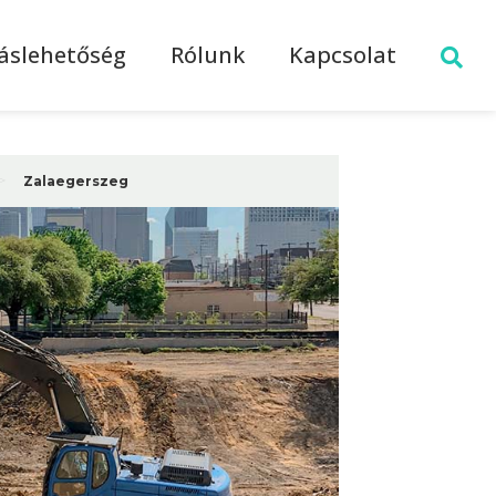
láslehetőség
Rólunk
Kapcsolat
>
Zalaegerszeg