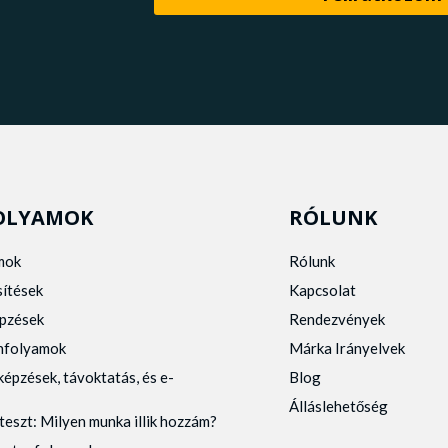
OLYAMOK
RÓLUNK
mok
Rólunk
sítések
Kapcsolat
pzések
Rendezvények
anfolyamok
Márka Irányelvek
képzések, távoktatás, és e-
Blog
Álláslehetőség
teszt: Milyen munka illik hozzám?