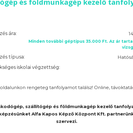
tógép és földmunkagép kezelő tanfol
és ára:
1
Minden további géptípus 35.000 Ft. Az ár tart
vizsg
és típusa:
Hatósá
séges iskolai végzettség:
ldalunkon rengeteg tanfolyamot találsz! Online, távoktatá
kodógép, szállítógép és földmunkagép kezelő tanfol
képzésünket Alfa Kapos Képző Központ Kft. partnerün
szervezi.