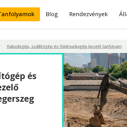
Tanfolyamok
Blog
Rendezvények
Ál
>
Rakodógép, szállítógép és földmunkagép kezelő tanfolyam
ítógép és
zelő
egerszeg