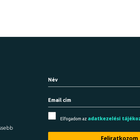
adatkezelési tájéko
Elfogadom az
issebb