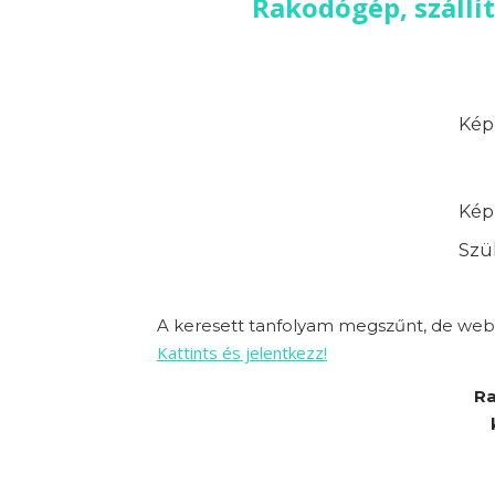
Rakodógép, szállí
Képz
Képz
Szük
A keresett tanfolyam megszűnt, de webo
Kattints és jelentkezz!
Ra