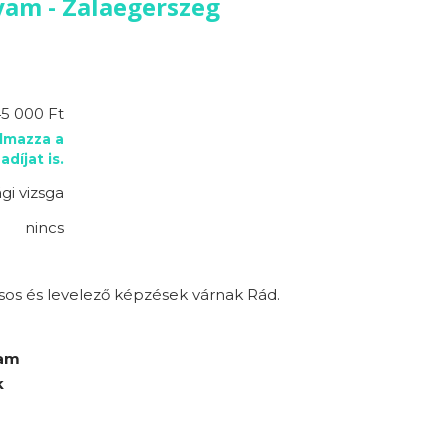
yam - Zalaegerszeg
45 000 Ft
almazza a
adíjat is.
gi vizsga
nincs
sos és levelező képzések várnak Rád.
yam
k