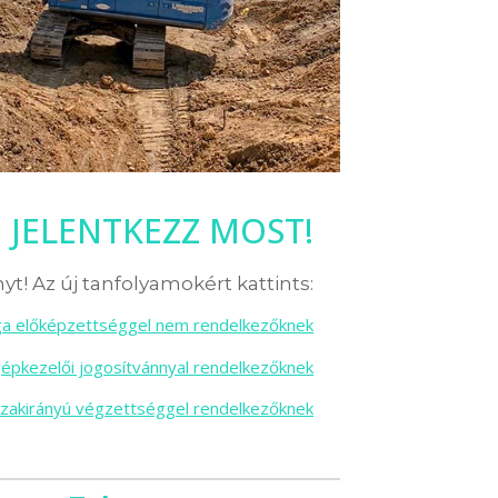
JELENTKEZZ MOST!
yt! Az új tanfolyamokért kattints:
sga előképzettséggel nem rendelkezőknek
gépkezelői jogosítvánnyal rendelkezőknek
szakirányú végzettséggel rendelkezőknek