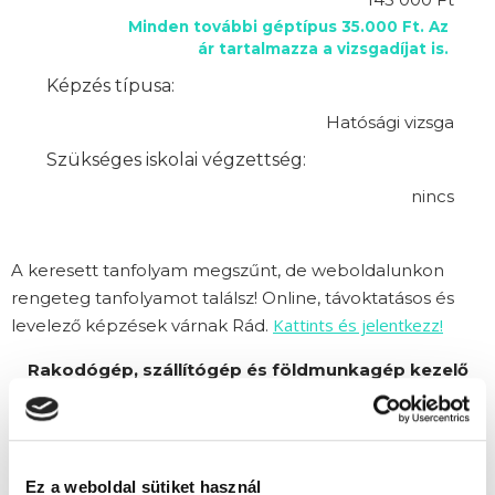
Minden további géptípus 35.000 Ft. Az
ár tartalmazza a vizsgadíjat is.
Képzés típusa:
Hatósági vizsga
Szükséges iskolai végzettség:
nincs
A keresett tanfolyam megszűnt, de weboldalunkon
rengeteg tanfolyamot találsz! Online, távoktatásos és
Kattints és jelentkezz!
levelező képzések várnak Rád.
Rakodógép, szállítógép és földmunkagép kezelő
tanfolyam képzésünket Alfa Kapos Képző Központ
Kft. partnerünk szervezi.
Ez a weboldal sütiket használ