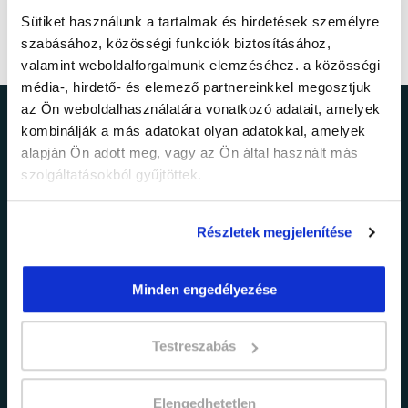
Sütiket használunk a tartalmak és hirdetések személyre
szabásához, közösségi funkciók biztosításához,
valamint weboldalforgalmunk elemzéséhez. a közösségi
média-, hirdető- és elemező partnereinkkel megosztjuk
az Ön weboldalhasználatára vonatkozó adatait, amelyek
Ne maradj le a
kombinálják a más adatokat olyan adatokkal, amelyek
alapján Ön adott meg, vagy az Ön által használt más
legfrissebb
szolgáltatásokból gyűjtöttek.
információkról!
Részletek megjelenítése
Értesülj elsőként legújabb tanfolyamainkról,
Minden engedélyezése
legfrissebb híreinkről és időszakos
promócióinkról.
Testreszabás
Elengedhetetlen