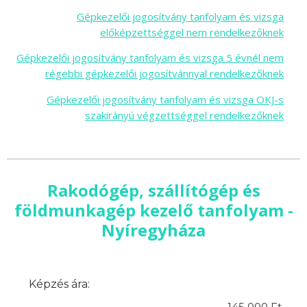
Gépkezelői jogosítvány tanfolyam és vizsga
előképzettséggel nem rendelkezőknek
Gépkezelői jogosítvány tanfolyam és vizsga 5 évnél nem
régebbi gépkezelői jogosítvánnyal rendelkezőknek
Gépkezelői jogosítvány tanfolyam és vizsga OKJ-s
szakirányú végzettséggel rendelkezőknek
Rakodógép, szállítógép és
földmunkagép kezelő tanfolyam -
Nyíregyháza
Képzés ára:
145 000 Ft