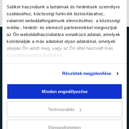
Sütiket használunk a tartalmak és hirdetések személyre
szabásához, közösségi funkciók biztosításához,
valamint weboldalforgalmunk elemzéséhez. a közösségi
média-, hirdető- és elemező partnereinkkel megosztjuk
az Ön weboldalhasználatára vonatkozó adatait, amelyek
Ne maradj le a
kombinálják a más adatokat olyan adatokkal, amelyek
alapján Ön adott meg, vagy az Ön által használt más
legfrissebb
szolgáltatásokból gyűjtöttek.
információkról!
Részletek megjelenítése
Értesülj elsőként legújabb tanfolyamainkról,
Minden engedélyezése
legfrissebb híreinkről és időszakos
promócióinkról.
Testreszabás
Elengedhetetlen