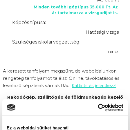
Minden további géptípus 35.000 Ft. Az
ár tartalmazza a vizsgadíjat is.
Képzés típusa:
Hatósági vizsga
Szükséges iskolai végzettség:
nincs
A keresett tanfolyam megszűnt, de weboldalunkon
rengeteg tanfolyamot találsz! Online, távoktatásos és
Kattints és jelentkezz!
levelező képzések várnak Rád.
Rakodógép, szállítógép és földmunkagép kezelő
tanfolyam képzésünket Alfa Kapos Képző Központ
Kft. partnerünk szervezi.
Ez a weboldal sütiket használ