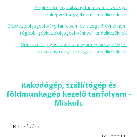
Gépkezelői jogosítvány tanfolyam és vizsga
előképzettséggel nem rendelkezőknek
Gépkezelői jogosítvány tanfolyam és vizsga 5 évnél nem
régebbi gépkezelői jogosítvánnyal rendelkezőknek
Gépkezelői jogosítvány tanfolyam és vizsga OKJ-s
szakirányú végzettséggel rendelkezőknek
Rakodógép, szállítógép és
földmunkagép kezelő tanfolyam -
Miskolc
Képzés ára:
145 000 Ft