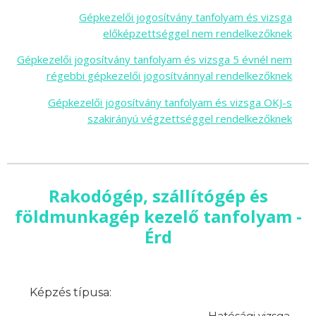
Gépkezelői jogosítvány tanfolyam és vizsga
előképzettséggel nem rendelkezőknek
Gépkezelői jogosítvány tanfolyam és vizsga 5 évnél nem
régebbi gépkezelői jogosítvánnyal rendelkezőknek
Gépkezelői jogosítvány tanfolyam és vizsga OKJ-s
szakirányú végzettséggel rendelkezőknek
Rakodógép, szállítógép és
földmunkagép kezelő tanfolyam -
Érd
Képzés típusa:
Hatósági vizsga