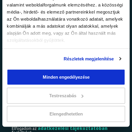
valamint weboldalforgalmunk elemzéséhez. a közösségi
Ne maradj le a
média-, hirdető- és elemező partnereinkkel megosztjuk
az Ön weboldalhasználatára vonatkozó adatait, amelyek
legfrissebb
kombinálják a más adatokat olyan adatokkal, amelyek
alapján Ön adott meg, vagy az Ön által használt más
információkról!
szolgáltatásokból gyűjtöttek.
Értesülj elsőként legújabb tanfolyamainkról,
Részletek megjelenítése
legfrissebb híreinkről és időszakos
promócióinkról.
Minden engedélyezése
Testreszabás
Elengedhetetlen
adatkezelési tájékoztatóban
Elfogadom az