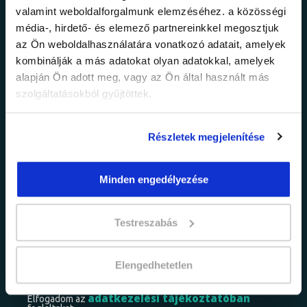
valamint weboldalforgalmunk elemzéséhez. a közösségi
Ne maradj le a
média-, hirdető- és elemező partnereinkkel megosztjuk
az Ön weboldalhasználatára vonatkozó adatait, amelyek
legfrissebb
kombinálják a más adatokat olyan adatokkal, amelyek
alapján Ön adott meg, vagy az Ön által használt más
információkról!
szolgáltatásokból gyűjtöttek.
Értesülj elsőként legújabb tanfolyamainkról,
Részletek megjelenítése
legfrissebb híreinkről és időszakos
promócióinkról.
Minden engedélyezése
Testreszabás
Elengedhetetlen
adatkezelési tájékoztatóban
Elfogadom az