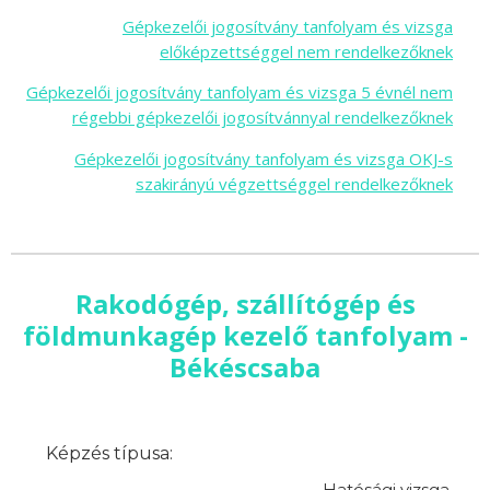
Gépkezelői jogosítvány tanfolyam és vizsga
előképzettséggel nem rendelkezőknek
Gépkezelői jogosítvány tanfolyam és vizsga 5 évnél nem
régebbi gépkezelői jogosítvánnyal rendelkezőknek
Gépkezelői jogosítvány tanfolyam és vizsga OKJ-s
szakirányú végzettséggel rendelkezőknek
Rakodógép, szállítógép és
földmunkagép kezelő tanfolyam -
Békéscsaba
Képzés típusa:
Hatósági vizsga