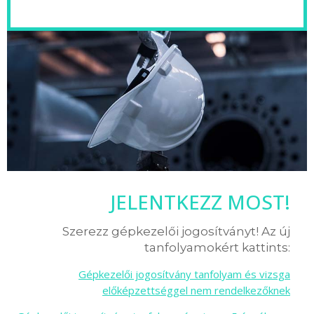
JELENTKEZZ MOST!
Szerezz gépkezelői jogosítványt! Az új
tanfolyamokért kattints:
Gépkezelői jogosítvány tanfolyam és vizsga
előképzettséggel nem rendelkezőknek