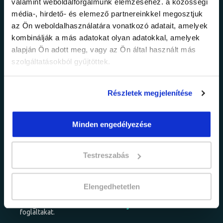
Ne maradj le a
valamint weboldalforgalmunk elemzéséhez. a közösségi
média-, hirdető- és elemező partnereinkkel megosztjuk
legfrissebb
az Ön weboldalhasználatára vonatkozó adatait, amelyek
kombinálják a más adatokat olyan adatokkal, amelyek
információkról!
alapján Ön adott meg, vagy az Ön által használt más
szolgáltatásokból gyűjtöttek.
Értesülj elsőként legújabb tanfolyamainkról,
Részletek megjelenítése
legfrissebb híreinkről és időszakos
promócióinkról.
Minden engedélyezése
Testreszabás
Elengedhetetlen
adatkezelési tájékoztatóban
Elfogadom az
foglaltakat.