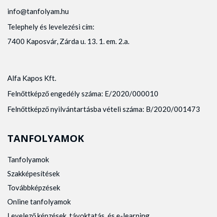
info@tanfolyam.hu
Telephely és levelezési cím:
7400 Kaposvár, Zárda u. 13. 1. em. 2.a.
Alfa Kapos Kft.
Felnőttképző engedély száma: E/2020/000010
Felnőttképző nyilvántartásba vételi száma: B/2020/001473
TANFOLYAMOK
Tanfolyamok
Szakképesítések
Továbbképzések
Online tanfolyamok
Levelező képzések, távoktatás, és e-learning