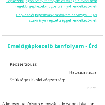
Gépkezelői jogosítvány tanfolyam és vizsga 5 évnél nem
régebbi gépkezelői jogosítvánnyal rendelkezőknek
Gépkezelői jogosítvány tanfolyam és vizsga OKJ-s
szakirányú végzettséggel rendelkezőknek
Emelőgépkezelő tanfolyam - Érd
Képzés típusa:
Hatósági vizsga
Szükséges iskolai végzettség:
nincs
A keresett tanfolyam megszűnt, de weboldalunkon