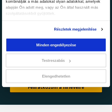
kombinálják a más adatokat olyan adatokkal, amelyek
alapján Ön adott meg, vagy az Ön által használt más
Értesülj elsőként legújabb tanfolyamainkról,
legfrissebb híreinkről és időszakos
szolgáltatásokból gyűjtöttek.
promócióinkról.
Részletek megjelenítése
Minden engedélyezése
Testreszabás
adatkezelési tájékoztatóban
Elfogadom az
foglaltakat.
Elengedhetetlen