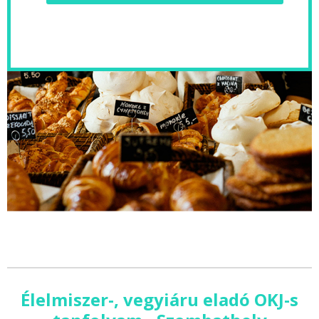
Élelmiszer-, vegyiáru eladó OKJ-s