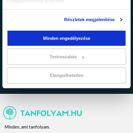
szolgáltatásokból gyűjtöttek.
Részletek megjelenítése
Minden engedélyezése
adatkezelési tájékoztatóban
Elfogadom az
foglaltakat.
Testreszabás
Elengedhetetlen
Minden, ami tanfolyam.