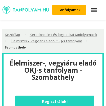
Tanfolyamok
>
Kezdőlap
Kereskedelmi és logisztikai tanfolyamaink
>
>
Élelmiszer-, vegyiáru eladó OKJ-s tanfolyam
Szombathely
Élelmiszer-, vegyiáru eladó
OKJ-s tanfolyam -
Szombathely
Regisztrálok!