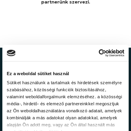
partnerünk szervezi.
Ne maradj le a
Ez a weboldal sütiket használ
legfrissebb
Sütiket használunk a tartalmak és hirdetések személyre
információkról!
szabásához, közösségi funkciók biztosításához,
valamint weboldalforgalmunk elemzéséhez. a közösségi
média-, hirdető- és elemező partnereinkkel megosztjuk
Értesülj elsőként legújabb tanfolyamainkról,
az Ön weboldalhasználatára vonatkozó adatait, amelyek
legfrissebb híreinkről és időszakos
kombinálják a más adatokat olyan adatokkal, amelyek
promócióinkról.
alapján Ön adott meg, vagy az Ön által használt más