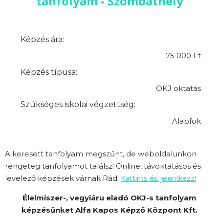
tanfolyam - Szombathely
Képzés ára:
75 000 Ft
Képzés típusa:
OKJ oktatás
Szükséges iskolai végzettség:
Alapfok
A keresett tanfolyam megszűnt, de weboldalunkon
rengeteg tanfolyamot találsz! Online, távoktatásos és
Kattints és jelentkezz!
levelező képzések várnak Rád.
Élelmiszer-, vegyiáru eladó OKJ-s tanfolyam
képzésünket Alfa Kapos Képző Központ Kft.