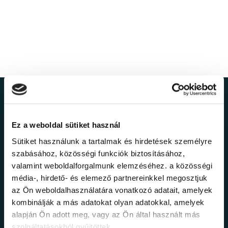
Ne maradj le a
legfrissebb
Ez a weboldal sütiket használ
Sütiket használunk a tartalmak és hirdetések személyre
információkról!
szabásához, közösségi funkciók biztosításához,
valamint weboldalforgalmunk elemzéséhez. a közösségi
média-, hirdető- és elemező partnereinkkel megosztjuk
Értesülj elsőként legújabb tanfolyamainkról,
az Ön weboldalhasználatára vonatkozó adatait, amelyek
legfrissebb híreinkről és időszakos
kombinálják a más adatokat olyan adatokkal, amelyek
promócióinkról.
alapján Ön adott meg, vagy az Ön által használt más
szolgáltatásokból gyűjtöttek.