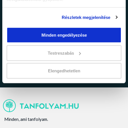
Részletek megjelenítése
Minden engedélyezése
adatkezelési tájékoztatóban
Elfogadom az
foglaltakat.
Testreszabás
Elengedhetetlen
Minden, ami tanfolyam.