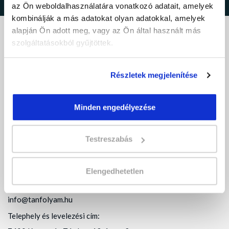
az Ön weboldalhasználatára vonatkozó adatait, amelyek
kombinálják a más adatokat olyan adatokkal, amelyek
alapján Ön adott meg, vagy az Ön által használt más
szolgáltatásokból gyűjtöttek.
Minden, ami tanfolyam.
Részletek megjelenítése
Csatlakozz a közzöségünkhöz:
Minden engedélyezése
Testreszabás
ELÉRHETŐSÉGEINK
Elengedhetetlen
+36 30 523 3362
info@tanfolyam.hu
Telephely és levelezési cím: