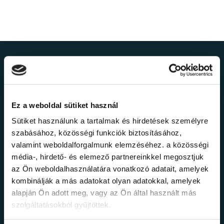
Ne maradj le a
legfrissebb
Ez a weboldal sütiket használ
információkról!
Sütiket használunk a tartalmak és hirdetések személyre
szabásához, közösségi funkciók biztosításához,
valamint weboldalforgalmunk elemzéséhez. a közösségi
Értesülj elsőként legújabb tanfolyamainkról,
média-, hirdető- és elemező partnereinkkel megosztjuk
legfrissebb híreinkről és időszakos
promócióinkról.
az Ön weboldalhasználatára vonatkozó adatait, amelyek
kombinálják a más adatokat olyan adatokkal, amelyek
alapján Ön adott meg, vagy az Ön által használt más
szolgáltatásokból gyűjtöttek.