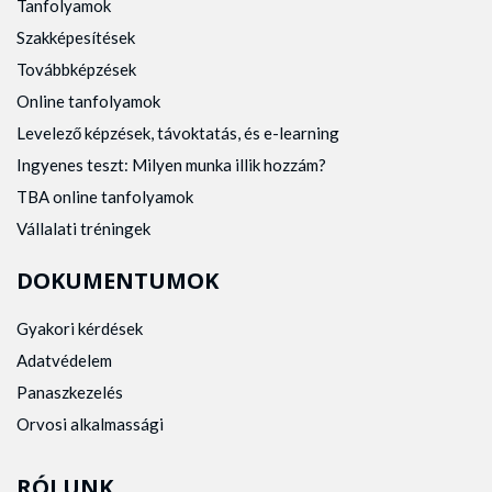
Tanfolyamok
Szakképesítések
Továbbképzések
Online tanfolyamok
Levelező képzések, távoktatás, és e-learning
Ingyenes teszt: Milyen munka illik hozzám?
TBA online tanfolyamok
Vállalati tréningek
DOKUMENTUMOK
Gyakori kérdések
Adatvédelem
Panaszkezelés
Orvosi alkalmassági
RÓLUNK