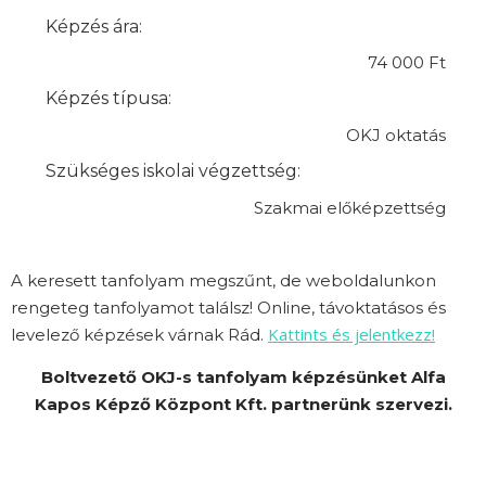
Képzés ára:
74 000 Ft
Képzés típusa:
OKJ oktatás
Szükséges iskolai végzettség:
Szakmai előképzettség
A keresett tanfolyam megszűnt, de weboldalunkon
rengeteg tanfolyamot találsz! Online, távoktatásos és
Kattints és jelentkezz!
levelező képzések várnak Rád.
Boltvezető OKJ-s tanfolyam képzésünket Alfa
Kapos Képző Központ Kft. partnerünk szervezi.