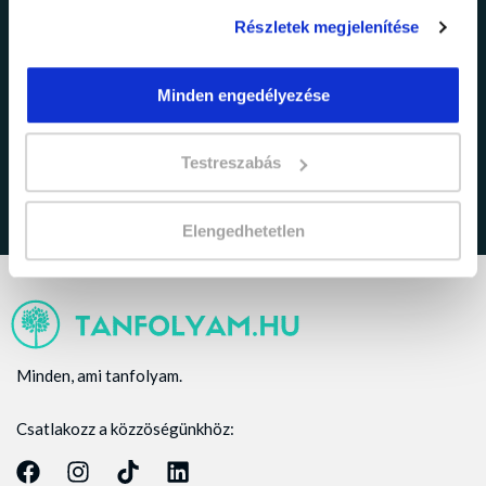
Részletek megjelenítése
adatkezelési tájékoztatóban
Minden engedélyezése
Elfogadom az
foglaltakat.
Testreszabás
Elengedhetetlen
Minden, ami tanfolyam.
Csatlakozz a közzöségünkhöz: