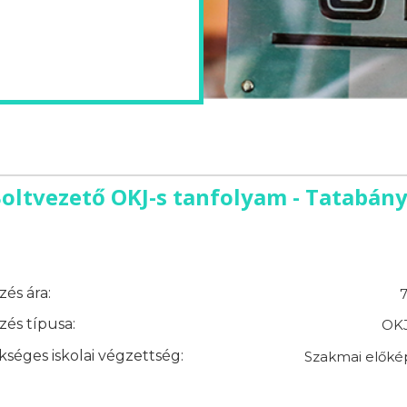
oltvezető OKJ-s tanfolyam - Tatabán
és ára:
7
és típusa:
OKJ
séges iskolai végzettség:
Szakmai előké