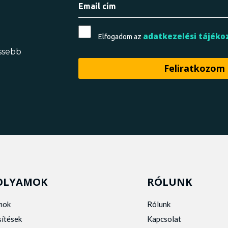
adatkezelési tájéko
Elfogadom az
issebb
OLYAMOK
RÓLUNK
mok
Rólunk
sítések
Kapcsolat