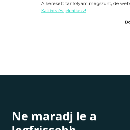
A keresett tanfolyam megszűnt, de webo
Kattints és jelentkezz!
Bo
Ne maradj le a
legfrissebb