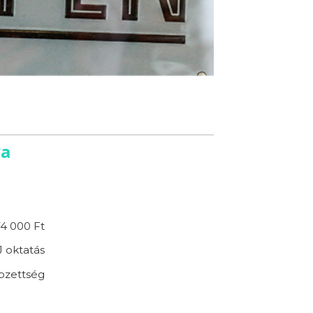
ya
4 000 Ft
 oktatás
pzettség