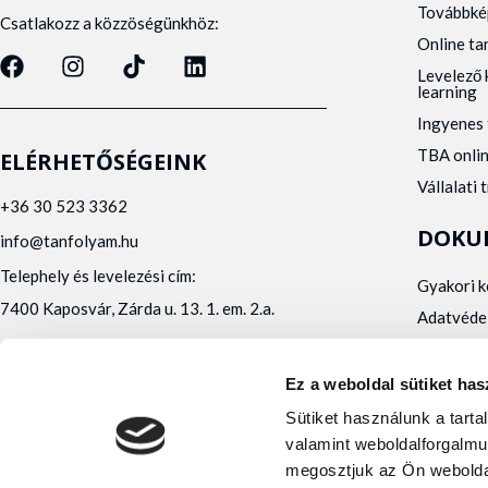
Továbbké
Csatlakozz a közzöségünkhöz:
Online t
Levelező 
learning
Ingyenes 
TBA onli
ELÉRHETŐSÉGEINK
Vállalati 
+36 30 523 3362
DOKU
info@tanfolyam.hu
Telephely és levelezési cím:
Gyakori 
7400 Kaposvár, Zárda u. 13. 1. em. 2.a.
Adatvéde
Panaszke
Orvosi al
Ez a weboldal sütiket has
Alfa Kapos Kft.
Sütiket használunk a tart
Felnőttképző engedély száma: E/2020/000010
valamint weboldalforgalmu
Felnőttképző nyilvántartásba vételi száma:
megosztjuk az Ön webolda
B/2020/001473