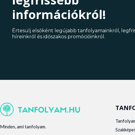
információkról!
Értesülj elsőként legújabb tanfolyamainkról, legfr
híreinkről és időszakos promócióinkról.
TANF
Tanfolya
Minden, ami tanfolyam.
Szakképe