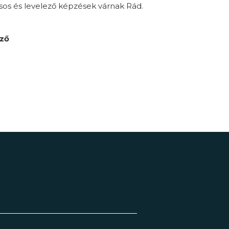
sos és levelező képzések várnak Rád.
pző