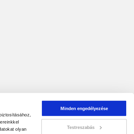
Minden engedélyezése
biztosításához,
ereinkkel
Testreszabás
atokat olyan