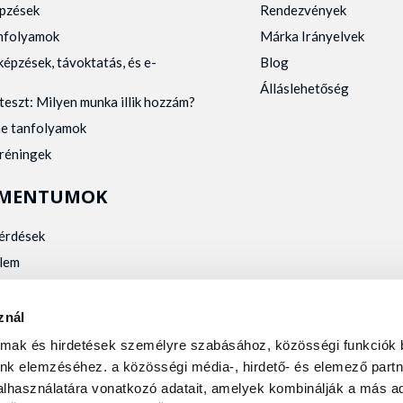
pzések
Rendezvények
anfolyamok
Márka Irányelvek
képzések, távoktatás, és e-
Blog
Álláslehetőség
teszt: Milyen munka illik hozzám?
ne tanfolyamok
tréningek
MENTUMOK
kérdések
lem
zelés
kalmassági
znál
almak és hirdetések személyre szabásához, közösségi funkciók 
nk elemzéséhez. a közösségi média-, hirdető- és elemező partn
lhasználatára vonatkozó adatait, amelyek kombinálják a más ad