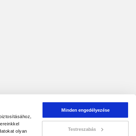
Minden engedélyezése
biztosításához,
ereinkkel
Testreszabás
atokat olyan