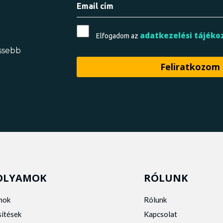
adatkezelési tájéko
Elfogadom az
issebb
OLYAMOK
RÓLUNK
mok
Rólunk
sítések
Kapcsolat