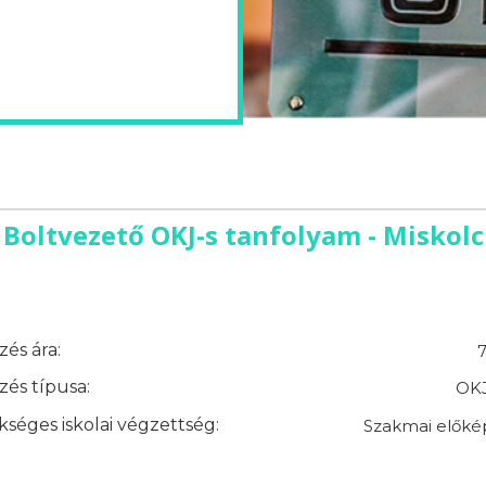
Boltvezető OKJ-s tanfolyam - Miskolc
és ára:
7
és típusa:
OKJ
séges iskolai végzettség:
Szakmai előké