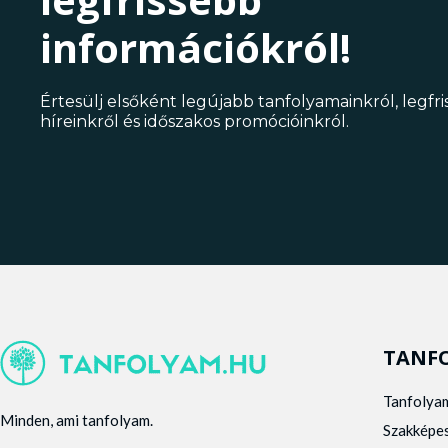
információkról!
Értesülj elsőként legújabb tanfolyamainkról, legfr
híreinkről és időszakos promócióinkról.
TANF
Tanfolya
Minden, ami tanfolyam.
Szakképe