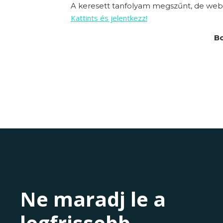
A keresett tanfolyam megszűnt, de webo
Kattints és jelentkezz!
Bo
Ne maradj le a
legfrissebb