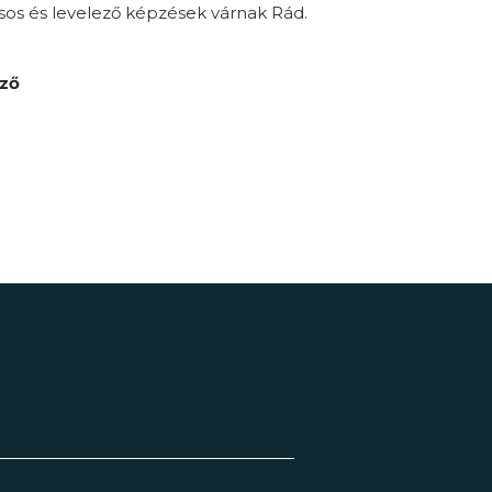
sos és levelező képzések várnak Rád.
pző