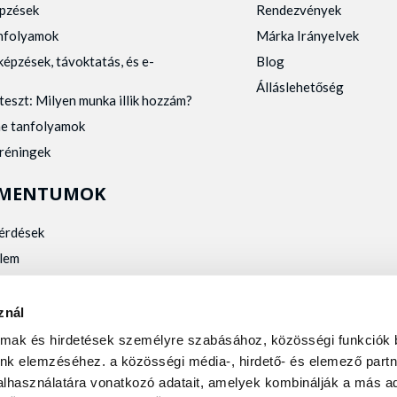
pzések
Rendezvények
anfolyamok
Márka Irányelvek
képzések, távoktatás, és e-
Blog
Álláslehetőség
teszt: Milyen munka illik hozzám?
ne tanfolyamok
tréningek
MENTUMOK
kérdések
lem
zelés
kalmassági
znál
almak és hirdetések személyre szabásához, közösségi funkciók 
nk elemzéséhez. a közösségi média-, hirdető- és elemező partn
lhasználatára vonatkozó adatait, amelyek kombinálják a más ad