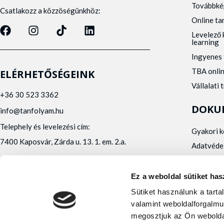
Továbbké
Csatlakozz a közzöségünkhöz:
Online t
Levelező 
learning
Ingyenes 
TBA onli
ELÉRHETŐSÉGEINK
Vállalati 
+36 30 523 3362
DOKU
info@tanfolyam.hu
Telephely és levelezési cím:
Gyakori 
7400 Kaposvár, Zárda u. 13. 1. em. 2.a.
Adatvéde
Panaszke
Orvosi al
Ez a weboldal sütiket has
Alfa Kapos Kft.
Sütiket használunk a tart
Felnőttképző engedély száma: E/2020/000010
valamint weboldalforgalmu
Felnőttképző nyilvántartásba vételi száma:
megosztjuk az Ön webolda
B/2020/001473