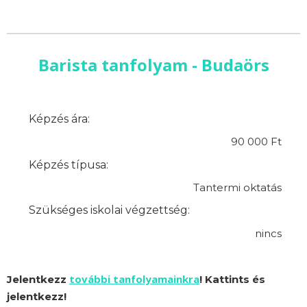
Barista tanfolyam - Budaörs
Képzés ára:
90 000 Ft
Képzés típusa:
Tantermi oktatás
Szükséges iskolai végzettség:
nincs
további tanfolyamainkra
Jelentkezz
! Kattints és
jelentkezz!