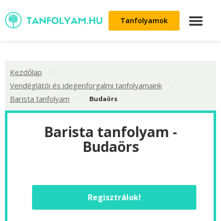
Tanfolyamok
>
Kezdőlap
>
Vendéglátói és idegenforgalmi tanfolyamaink
>
Barista tanfolyam
Budaörs
Barista tanfolyam -
Budaörs
Regisztrálok!