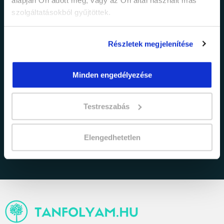
alapján Ön adott meg, vagy az Ön által használt más
promócióinkról.
szolgáltatásokból gyűjtöttek.
Részletek megjelenítése
Minden engedélyezése
adatkezelési tájékoztatóban
Testreszabás
Elfogadom az
foglaltakat.
Elengedhetetlen