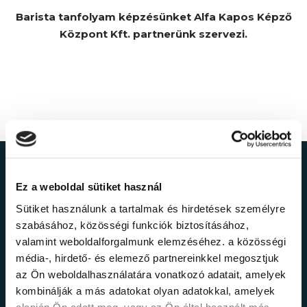
Barista tanfolyam képzésünket Alfa Kapos Képző
Központ Kft. partnerünk szervezi.
Ne maradj le a
Ez a weboldal sütiket használ
legfrissebb
Sütiket használunk a tartalmak és hirdetések személyre
szabásához, közösségi funkciók biztosításához,
információkról!
valamint weboldalforgalmunk elemzéséhez. a közösségi
média-, hirdető- és elemező partnereinkkel megosztjuk
az Ön weboldalhasználatára vonatkozó adatait, amelyek
Értesülj elsőként legújabb tanfolyamainkról,
kombinálják a más adatokat olyan adatokkal, amelyek
legfrissebb híreinkről és időszakos