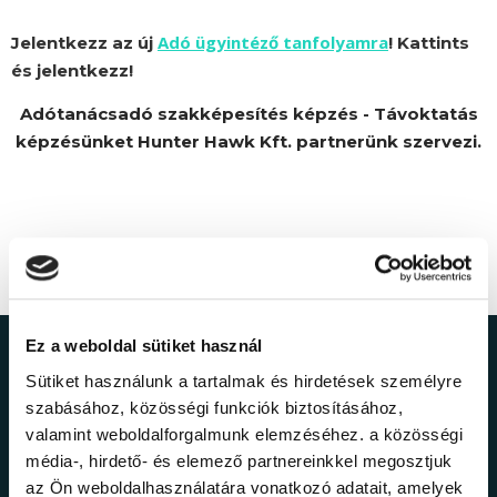
Adó ügyintéző tanfolyamra
Jelentkezz az új
! Kattints
és jelentkezz!
Adótanácsadó szakképesítés képzés - Távoktatás
képzésünket Hunter Hawk Kft. partnerünk szervezi.
Ez a weboldal sütiket használ
Ne maradj le a
Sütiket használunk a tartalmak és hirdetések személyre
szabásához, közösségi funkciók biztosításához,
legfrissebb
valamint weboldalforgalmunk elemzéséhez. a közösségi
média-, hirdető- és elemező partnereinkkel megosztjuk
információkról!
az Ön weboldalhasználatára vonatkozó adatait, amelyek