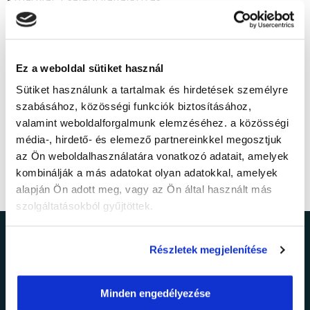
- folyamatos extra kedvezmények a jelenlegi és a
végzett hallgatóinknak
- szakképzett, segítőkész oktatók
Ez a weboldal sütiket használ
- online képzések
Sütiket használunk a tartalmak és hirdetések személyre
- részletfizetési lehetőség
szabásához, közösségi funkciók biztosításához,
valamint weboldalforgalmunk elemzéséhez. a közösségi
média-, hirdető- és elemező partnereinkkel megosztjuk
az Ön weboldalhasználatára vonatkozó adatait, amelyek
kombinálják a más adatokat olyan adatokkal, amelyek
alapján Ön adott meg, vagy az Ön által használt más
szolgáltatásokból gyűjtöttek.
Ne maradj le a
Részletek megjelenítése
legfrissebb
Minden engedélyezése