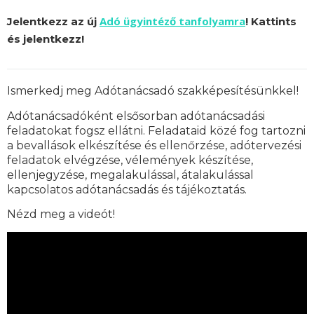
Adó ügyintéző tanfolyamra
Jelentkezz az új
! Kattints
és jelentkezz!
Ismerkedj meg Adótanácsadó szakképesítésünkkel!
Adótanácsadóként elsősorban adótanácsadási
feladatokat fogsz ellátni. Feladataid közé fog tartozni
a bevallások elkészítése és ellenőrzése, adótervezési
feladatok elvégzése, vélemények készítése,
ellenjegyzése, megalakulással, átalakulással
kapcsolatos adótanácsadás és tájékoztatás.
Nézd meg a videót!