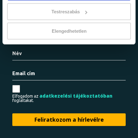
információkról!
Testreszabás
Értesülj elsőként legújabb tanfolyamainkról,
legfrissebb híreinkről és időszakos
Elengedhetetlen
promócióinkról.
adatkezelési tájékoztatóban
Elfogadom az
foglaltakat.