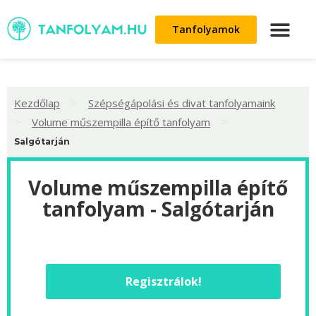
Tanfolyamok
>
Kezdőlap
Szépségápolási és divat tanfolyamaink
>
>
Volume műszempilla építő tanfolyam
Salgótarján
Volume műszempilla építő
tanfolyam - Salgótarján
Regisztrálok!