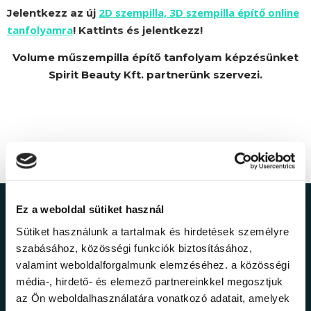
2D szempilla, 3D szempilla építő online
Jelentkezz az új
tanfolyamra
! Kattints és jelentkezz!
Volume műszempilla építő tanfolyam képzésünket
Spirit Beauty Kft. partnerünk szervezi.
Ez a weboldal sütiket használ
Ne maradj le a
Sütiket használunk a tartalmak és hirdetések személyre
legfrissebb
szabásához, közösségi funkciók biztosításához,
valamint weboldalforgalmunk elemzéséhez. a közösségi
információkról!
média-, hirdető- és elemező partnereinkkel megosztjuk
az Ön weboldalhasználatára vonatkozó adatait, amelyek