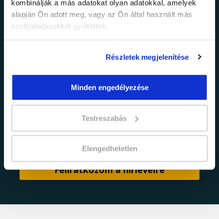
kombinálják a más adatokat olyan adatokkal, amelyek
Értesülj elsőként legújabb tanfolyamainkról,
alapján Ön adott meg, vagy az Ön által használt más
legfrissebb híreinkről és időszakos
szolgáltatásokból gyűjtöttek.
promócióinkról.
Részletek megjelenítése
Minden engedélyezése
Testreszabás
adatkezelési tájékoztatóban
Elfogadom az
foglaltakat.
Elengedhetetlen