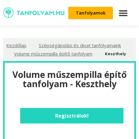
Tanfolyamok
>
Kezdőlap
Szépségápolási és divat tanfolyamaink
>
>
Volume műszempilla építő tanfolyam
Keszthely
Volume műszempilla építő
tanfolyam - Keszthely
Regisztrálok!