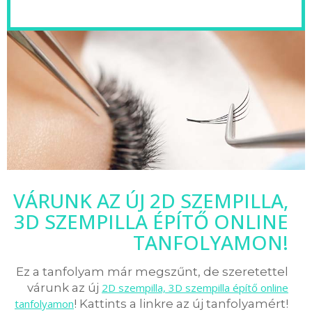
VÁRUNK AZ ÚJ 2D SZEMPILLA,
3D SZEMPILLA ÉPÍTŐ ONLINE
TANFOLYAMON!
Ez a tanfolyam már megszűnt, de szeretettel
várunk az új
2D szempilla, 3D szempilla építő online
tanfolyamon
! Kattints a linkre az új tanfolyamért!