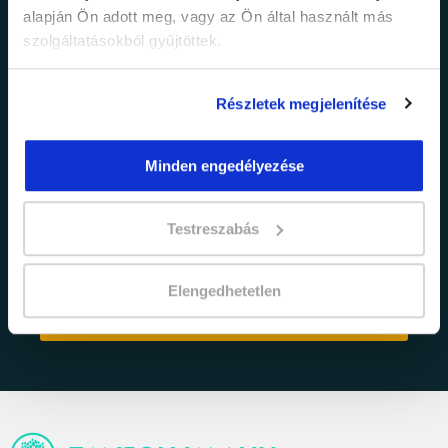
Értesülj elsőként legújabb tanfolyamainkról,
alapján Ön adott meg, vagy az Ön által használt más
legfrissebb híreinkről és időszakos
szolgáltatásokból gyűjtöttek.
promócióinkról.
Részletek megjelenítése
Minden engedélyezése
Testreszabás
adatkezelési tájékoztatóban
Elfogadom az
foglaltakat.
Elengedhetetlen