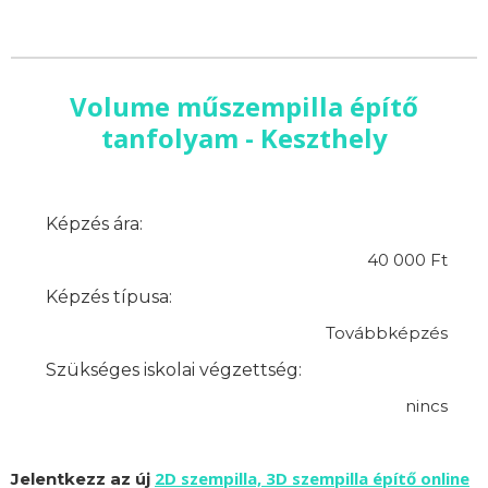
Volume műszempilla építő
tanfolyam - Keszthely
Képzés ára:
40 000 Ft
Képzés típusa:
Továbbképzés
Szükséges iskolai végzettség:
nincs
2D szempilla, 3D szempilla építő online
Jelentkezz az új