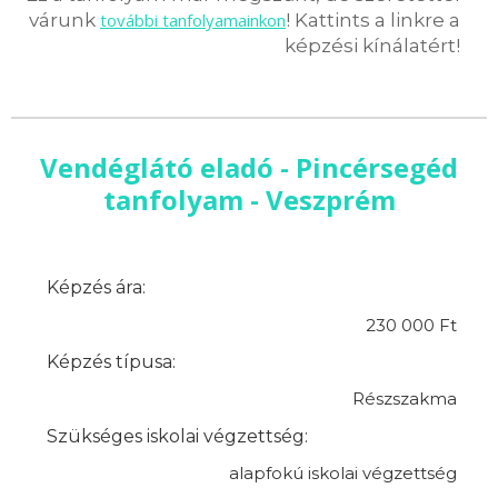
várunk
további tanfolyamainkon
! Kattints a linkre a
képzési kínálatért!
Vendéglátó eladó - Pincérsegéd
tanfolyam - Veszprém
Képzés ára:
230 000 Ft
Képzés típusa:
Részszakma
Szükséges iskolai végzettség:
alapfokú iskolai végzettség