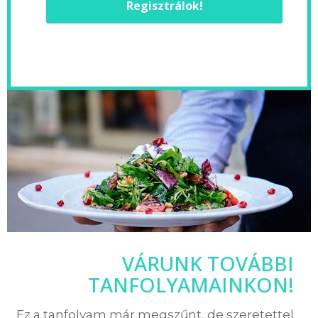
Regisztrálok!
VÁRUNK TOVÁBBI
TANFOLYAMAINKON!
Ez a tanfolyam már megszűnt, de szeretettel