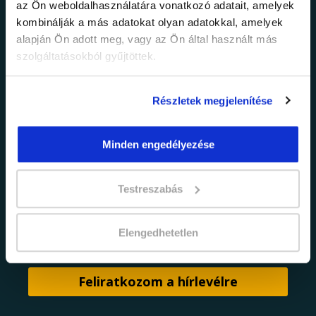
az Ön weboldalhasználatára vonatkozó adatait, amelyek
információkról!
kombinálják a más adatokat olyan adatokkal, amelyek
alapján Ön adott meg, vagy az Ön által használt más
szolgáltatásokból gyűjtöttek.
Értesülj elsőként legújabb tanfolyamainkról,
legfrissebb híreinkről és időszakos
promócióinkról.
Részletek megjelenítése
Minden engedélyezése
Testreszabás
adatkezelési tájékoztatóban
Elfogadom az
Elengedhetetlen
foglaltakat.