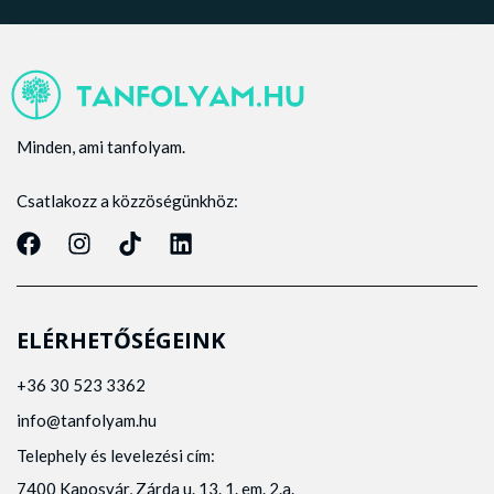
Minden, ami tanfolyam.
Csatlakozz a közzöségünkhöz:
ELÉRHETŐSÉGEINK
+36 30 523 3362
info@tanfolyam.hu
Telephely és levelezési cím:
7400 Kaposvár, Zárda u. 13. 1. em. 2.a.