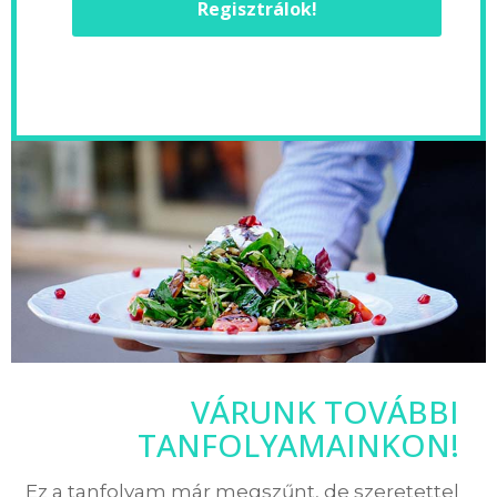
Regisztrálok!
VÁRUNK TOVÁBBI
TANFOLYAMAINKON!
Ez a tanfolyam már megszűnt, de szeretettel