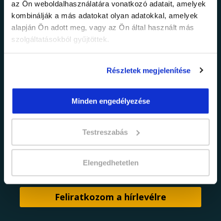
az Ön weboldalhasználatára vonatkozó adatait, amelyek
információkról!
kombinálják a más adatokat olyan adatokkal, amelyek
alapján Ön adott meg, vagy az Ön által használt más
szolgáltatásokból gyűjtöttek.
Értesülj elsőként legújabb tanfolyamainkról,
legfrissebb híreinkről és időszakos
promócióinkról.
Részletek megjelenítése
Minden engedélyezése
Testreszabás
adatkezelési tájékoztatóban
Elfogadom az
Elengedhetetlen
foglaltakat.