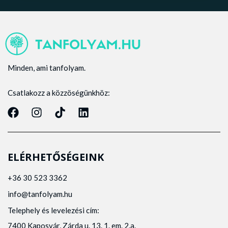
Minden, ami tanfolyam.
Csatlakozz a közzöségünkhöz:
ELÉRHETŐSÉGEINK
+36 30 523 3362
info@tanfolyam.hu
Telephely és levelezési cím:
7400 Kaposvár, Zárda u. 13. 1. em. 2.a.