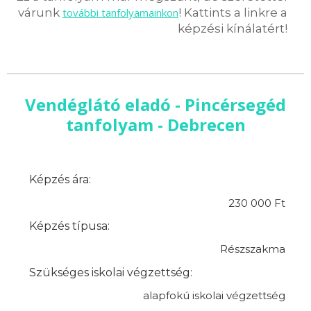
várunk
további tanfolyamainkon
! Kattints a linkre a
képzési kínálatért!
Vendéglátó eladó - Pincérsegéd
tanfolyam - Debrecen
Képzés ára:
230 000 Ft
Képzés típusa:
Részszakma
Szükséges iskolai végzettség:
alapfokú iskolai végzettség