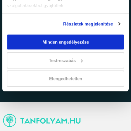
szolgáltatásokból gyűjtöttek.
Részletek megjelenítése
Minden engedélyezése
adatkezelési tájékoztatóban
Elfogadom az
Testreszabás
foglaltakat.
Elengedhetetlen