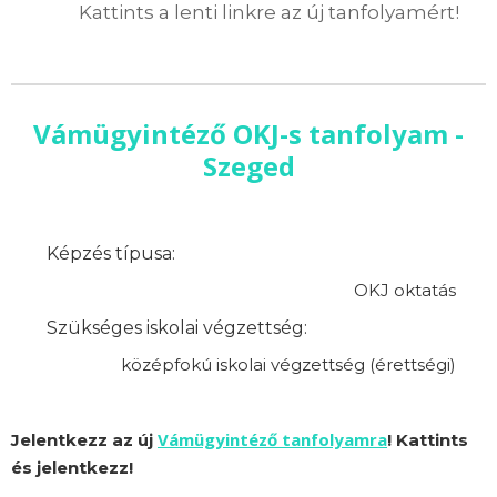
Kattints a lenti linkre az új tanfolyamért!
Vámügyintéző OKJ-s tanfolyam -
Szeged
Képzés típusa:
OKJ oktatás
Szükséges iskolai végzettség:
középfokú iskolai végzettség (érettségi)
Vámügyintéző tanfolyamra
Jelentkezz az új
! Kattints
és jelentkezz!