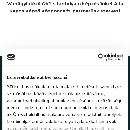
Vámügyintéző OKJ-s tanfolyam képzésünket Alfa
Kapos Képző Központ Kft. partnerünk szervezi.
Ne maradj le a
Ez a weboldal sütiket használ
legfrissebb
Sütiket használunk a tartalmak és hirdetések személyre
szabásához, közösségi funkciók biztosításához,
információkról!
valamint weboldalforgalmunk elemzéséhez. a közösségi
média-, hirdető- és elemező partnereinkkel megosztjuk
az Ön weboldalhasználatára vonatkozó adatait, amelyek
Értesülj elsőként legújabb tanfolyamainkról,
kombinálják a más adatokat olyan adatokkal, amelyek
legfrissebb híreinkről és időszakos
alapján Ön adott meg, vagy az Ön által használt más
promócióinkról.