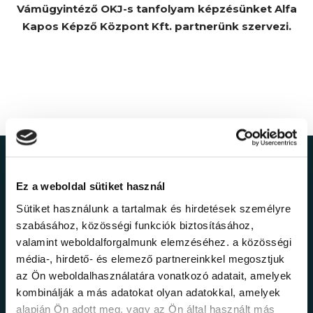
Vámügyintéző OKJ-s tanfolyam képzésünket Alfa
Kapos Képző Központ Kft. partnerünk szervezi.
Ne maradj le a
Ez a weboldal sütiket használ
legfrissebb
Sütiket használunk a tartalmak és hirdetések személyre
szabásához, közösségi funkciók biztosításához,
információkról!
valamint weboldalforgalmunk elemzéséhez. a közösségi
média-, hirdető- és elemező partnereinkkel megosztjuk
az Ön weboldalhasználatára vonatkozó adatait, amelyek
Értesülj elsőként legújabb tanfolyamainkról,
kombinálják a más adatokat olyan adatokkal, amelyek
legfrissebb híreinkről és időszakos
alapján Ön adott meg, vagy az Ön által használt más
promócióinkról.