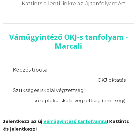
Kattints a lenti linkre az új tanfolyamért!
Vámügyintéző OKJ-s tanfolyam -
Marcali
Képzés típusa:
OKJ oktatás
Szükséges iskolai végzettség:
középfokú iskolai végzettség (érettségi)
Vámügyintéző tanfolyamra
Jelentkezz az új
! Kattints
és jelentkezz!