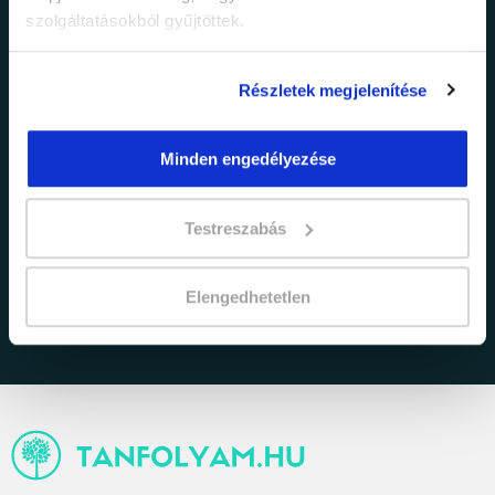
szolgáltatásokból gyűjtöttek.
Részletek megjelenítése
Minden engedélyezése
adatkezelési tájékoztatóban
Elfogadom az
Testreszabás
foglaltakat.
Elengedhetetlen