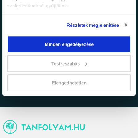
szolgáltatásokból gyűjtöttek.
Részletek megjelenítése
Minden engedélyezése
adatkezelési tájékoztatóban
Elfogadom az
Testreszabás
foglaltakat.
Elengedhetetlen