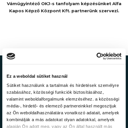
Vámügyintéző OKJ-s tanfolyam képzésünket Alfa
Kapos Képző Központ Kft. partnerünk szervezi.
Ne maradj le a
Ez a weboldal sütiket használ
legfrissebb
Sütiket használunk a tartalmak és hirdetések személyre
szabásához, közösségi funkciók biztosításához,
információkról!
valamint weboldalforgalmunk elemzéséhez. a közösségi
média-, hirdető- és elemező partnereinkkel megosztjuk
az Ön weboldalhasználatára vonatkozó adatait, amelyek
Értesülj elsőként legújabb tanfolyamainkról,
kombinálják a más adatokat olyan adatokkal, amelyek
legfrissebb híreinkről és időszakos
alapján Ön adott meg, vagy az Ön által használt más
promócióinkról.