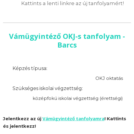
Kattints a lenti linkre az új tanfolyamért!
Vámügyintéző OKJ-s tanfolyam -
Barcs
Képzés típusa:
OKJ oktatás
Szükséges iskolai végzettség:
középfokú iskolai végzettség (érettségi)
Vámügyintéző tanfolyamra
Jelentkezz az új
! Kattints
és jelentkezz!