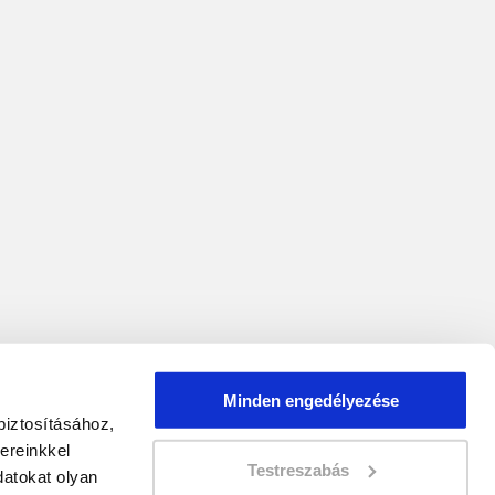
Minden engedélyezése
biztosításához,
ereinkkel
Testreszabás
atokat olyan