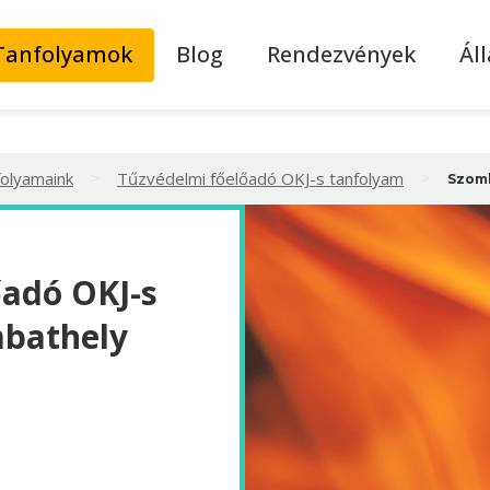
Tanfolyamok
Blog
Rendezvények
Ál
>
>
folyamaink
Tűzvédelmi főelőadó OKJ-s tanfolyam
Szom
őadó OKJ-s
mbathely