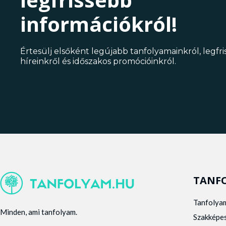
információkról!
Értesülj elsőként legújabb tanfolyamainkról, legfr
híreinkről és időszakos promócióinkról.
TANF
Tanfolya
Minden, ami tanfolyam.
Szakképe