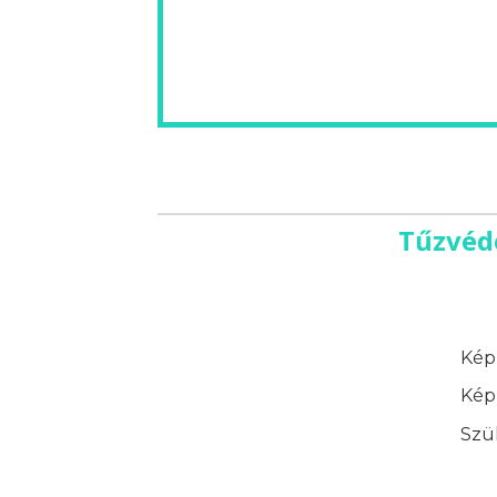
Tűzvéd
Képz
Képz
Szük