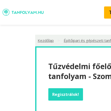
>
Kezdőlap
Építőipari és gépészeti tan
Tűzvédelmi főel
tanfolyam - Szo
Regisztrálok!