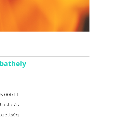
bathely
35 000 Ft
 oktatás
pzettség