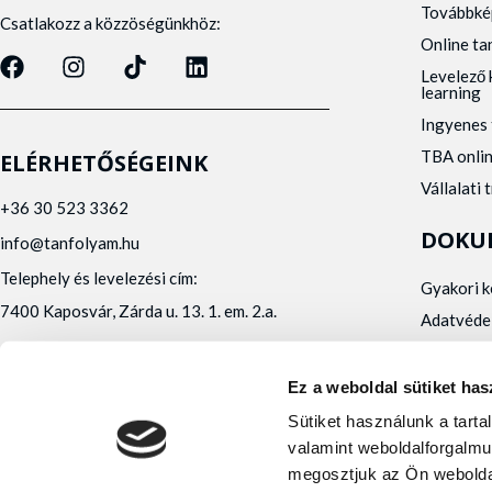
Továbbké
Csatlakozz a közzöségünkhöz:
Online t
Levelező 
learning
Ingyenes 
TBA onli
ELÉRHETŐSÉGEINK
Vállalati 
+36 30 523 3362
DOKU
info@tanfolyam.hu
Telephely és levelezési cím:
Gyakori 
7400 Kaposvár, Zárda u. 13. 1. em. 2.a.
Adatvéde
Panaszke
Orvosi al
Ez a weboldal sütiket has
Alfa Kapos Kft.
Sütiket használunk a tart
Felnőttképző engedély száma: E/2020/000010
valamint weboldalforgalmu
Felnőttképző nyilvántartásba vételi száma:
megosztjuk az Ön webolda
B/2020/001473