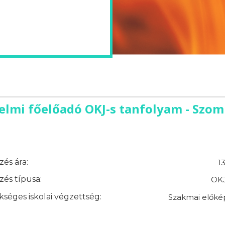
elmi főelőadó OKJ-s tanfolyam - Szom
és ára:
1
és típusa:
OKJ
séges iskolai végzettség:
Szakmai előké