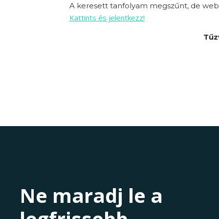
A keresett tanfolyam megszűnt, de webo
Kattints és jelentkezz!
Tűz
Ne maradj le a
legfrissebb