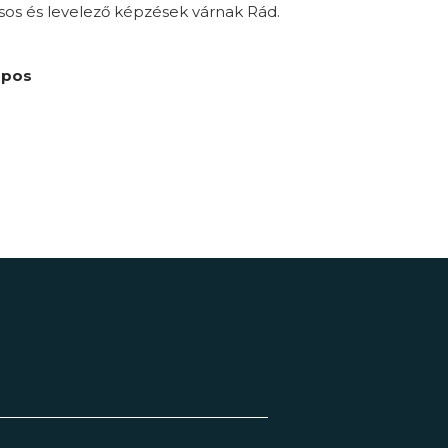
sos és levelező képzések várnak Rád.
apos