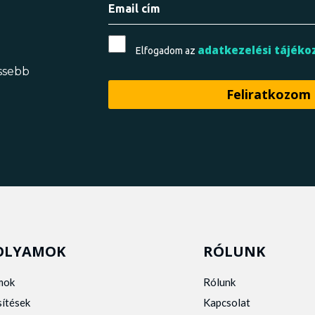
adatkezelési tájéko
Elfogadom az
issebb
OLYAMOK
RÓLUNK
mok
Rólunk
sítések
Kapcsolat