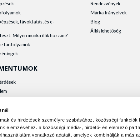
pzések
Rendezvények
anfolyamok
Márka Irányelvek
képzések, távoktatás, és e-
Blog
Álláslehetőség
teszt: Milyen munka illik hozzám?
ne tanfolyamok
tréningek
MENTUMOK
kérdések
lem
zelés
kalmassági
znál
almak és hirdetések személyre szabásához, közösségi funkciók 
nk elemzéséhez. a közösségi média-, hirdető- és elemező partn
lhasználatára vonatkozó adatait, amelyek kombinálják a más ad