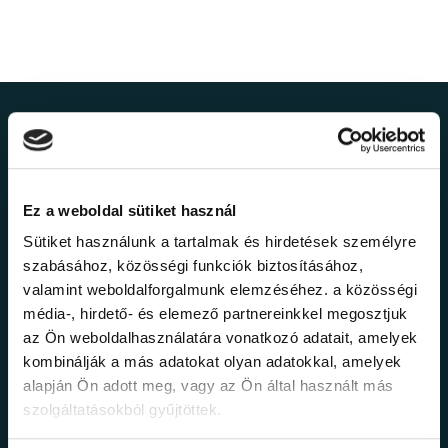
Ne maradj le a
legfrissebb
Ez a weboldal sütiket használ
információkról!
Sütiket használunk a tartalmak és hirdetések személyre
szabásához, közösségi funkciók biztosításához,
valamint weboldalforgalmunk elemzéséhez. a közösségi
Értesülj elsőként legújabb tanfolyamainkról,
média-, hirdető- és elemező partnereinkkel megosztjuk
legfrissebb híreinkről és időszakos
promócióinkról.
az Ön weboldalhasználatára vonatkozó adatait, amelyek
kombinálják a más adatokat olyan adatokkal, amelyek
alapján Ön adott meg, vagy az Ön által használt más
szolgáltatásokból gyűjtöttek.