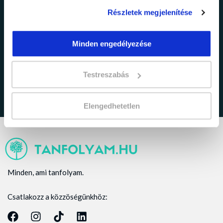
Részletek megjelenítése
adatkezelési tájékoztatóban
Minden engedélyezése
Elfogadom az
foglaltakat.
Testreszabás
Elengedhetetlen
Minden, ami tanfolyam.
Csatlakozz a közzöségünkhöz: