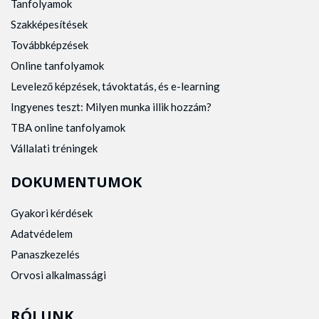
Tanfolyamok
Szakképesítések
Továbbképzések
Online tanfolyamok
Levelező képzések, távoktatás, és e-learning
Ingyenes teszt: Milyen munka illik hozzám?
TBA online tanfolyamok
Vállalati tréningek
DOKUMENTUMOK
Gyakori kérdések
Adatvédelem
Panaszkezelés
Orvosi alkalmassági
RÓLUNK