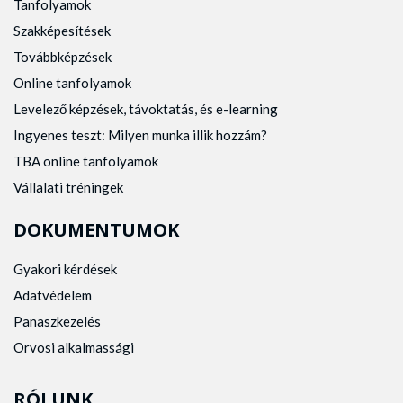
Tanfolyamok
Szakképesítések
Továbbképzések
Online tanfolyamok
Levelező képzések, távoktatás, és e-learning
Ingyenes teszt: Milyen munka illik hozzám?
TBA online tanfolyamok
Vállalati tréningek
DOKUMENTUMOK
Gyakori kérdések
Adatvédelem
Panaszkezelés
Orvosi alkalmassági
RÓLUNK