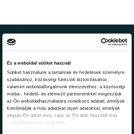
Ne maradj le a
legfrissebb
Ez a weboldal sütiket használ
információkról!
Sütiket használunk a tartalmak és hirdetések személyre
szabásához, közösségi funkciók biztosításához,
valamint weboldalforgalmunk elemzéséhez. a közösségi
Értesülj elsőként legújabb tanfolyamainkról,
média-, hirdető- és elemező partnereinkkel megosztjuk
legfrissebb híreinkről és időszakos
promócióinkról.
az Ön weboldalhasználatára vonatkozó adatait, amelyek
kombinálják a más adatokat olyan adatokkal, amelyek
alapján Ön adott meg, vagy az Ön által használt más
szolgáltatásokból gyűjtöttek.