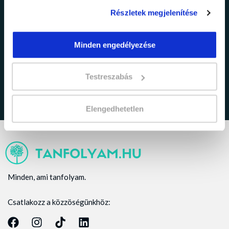
Részletek megjelenítése
adatkezelési tájékoztatóban
Minden engedélyezése
Elfogadom az
foglaltakat.
Testreszabás
Elengedhetetlen
Minden, ami tanfolyam.
Csatlakozz a közzöségünkhöz: