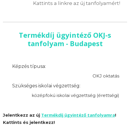
Kattints a linkre az új tanfolyamért!
Termékdíj ügyintéző OKJ-s
tanfolyam - Budapest
Képzés típusa:
OKJ oktatás
Szükséges iskolai végzettség:
középfokú iskolai végzettség (érettségi)
Termékdíj ügyintéző tanfolyamra
Jelentkezz az új
!
Kattints és jelentkezz!