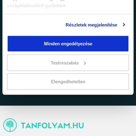
szolgáltatásokból gyűjtöttek.
Részletek megjelenítése
Minden engedélyezése
adatkezelési tájékoztatóban
Elfogadom az
Testreszabás
foglaltakat.
Elengedhetetlen