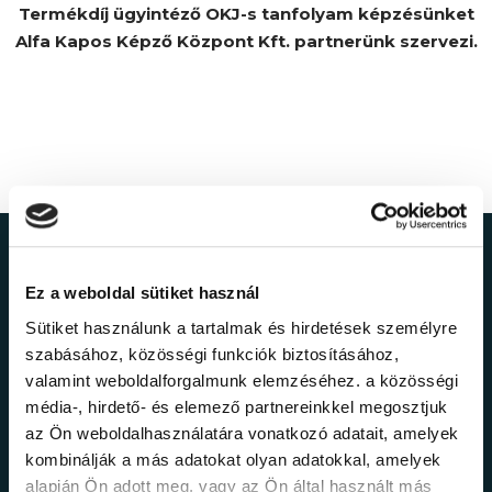
Termékdíj ügyintéző OKJ-s tanfolyam képzésünket
Alfa Kapos Képző Központ Kft. partnerünk szervezi.
Ne maradj le a
Ez a weboldal sütiket használ
legfrissebb
Sütiket használunk a tartalmak és hirdetések személyre
szabásához, közösségi funkciók biztosításához,
információkról!
valamint weboldalforgalmunk elemzéséhez. a közösségi
média-, hirdető- és elemező partnereinkkel megosztjuk
az Ön weboldalhasználatára vonatkozó adatait, amelyek
Értesülj elsőként legújabb tanfolyamainkról,
kombinálják a más adatokat olyan adatokkal, amelyek
legfrissebb híreinkről és időszakos
alapján Ön adott meg, vagy az Ön által használt más
promócióinkról.